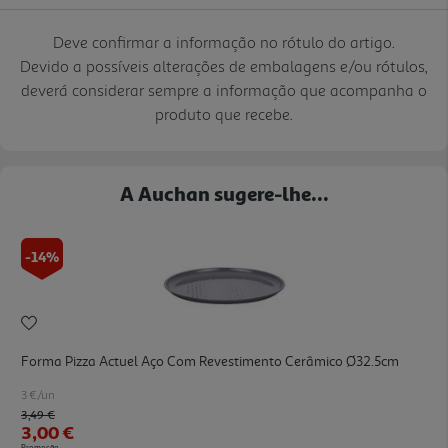
Deve confirmar a informação no rótulo do artigo.
Devido a possíveis alterações de embalagens e/ou rótulos,
deverá considerar sempre a informação que acompanha o
produto que recebe.
A Auchan sugere-lhe...
-14%
Forma Pizza Actuel Aço Com Revestimento Cerâmico Ø32.5cm
3 €/un
Price reduced from
to
3,49 €
3,00 €
Promoção