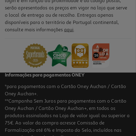
login e em função da proximidade e do código postal,
serão apresentados os preços em vigor na loja que serve
o local de entrega ou de recolha. Entregas apenas
disponíveis para o território de Portugal continental,
consulte mais informações
aqui
.
Forma Quadrada Actuel Aço Revestido 24x24
6.99 €/un
6,99 €
Informações para pagamentos ONEY
*para pagamentos com o Cartão Oney Auchan / Cartão
Oney Auchan+.
**Campanha Sem Juros para pagamentos com o Cartão
Oney Auchan / Cartão Oney Auchan+, em todos os
produtos assinalados na Loja de valor igual ou superior a
75€. Ao valor da compra acresce Comissão de
Formalização até 6% e Imposto do Selo, incluídos nas