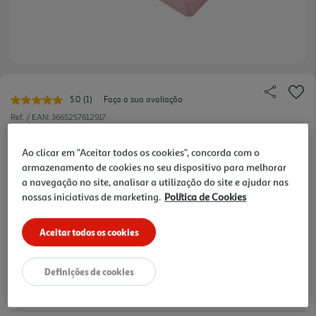
5.0
(1)
Faça a sua avaliação
Leu
uma
Ref. / EAN:
3665257612917
avaliação.
Link
5.99 €/un
para
Ao clicar em "Aceitar todos os cookies", concorda com o
a
armazenamento de cookies no seu dispositivo para melhorar
mesma
a navegação no site, analisar a utilização do site e ajudar nas
página.
nossas iniciativas de marketing.
Política de Cookies
5,99 €
Aceitar todos os cookies
Notas de preparação
Definições de cookies