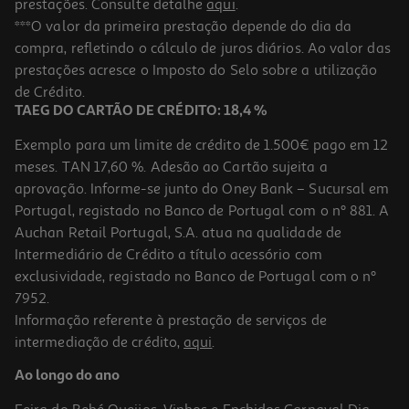
prestações. Consulte detalhe
aqui
.
Frasco Para Doces Actuel Em Vidro Com Tampa Em Inox 1.5l
***O valor da primeira prestação depende do dia da
compra, refletindo o cálculo de juros diários. Ao valor das
3.49 €/un
prestações acresce o Imposto do Selo sobre a utilização
3,49 €
de Crédito.
TAEG DO CARTÃO DE CRÉDITO: 18,4 %
Exemplo para um limite de crédito de 1.500€ pago em 12
meses. TAN 17,60 %. Adesão ao Cartão sujeita a
aprovação. Informe-se junto do Oney Bank – Sucursal em
Portugal, registado no Banco de Portugal com o nº 881. A
Auchan Retail Portugal, S.A. atua na qualidade de
Intermediário de Crédito a título acessório com
exclusividade, registado no Banco de Portugal com o nº
7952.
Informação referente à prestação de serviços de
intermediação de crédito,
aqui
.
Prato Raso Porcelana Actuel Modern 25.5cm
Ao longo do ano
4.99 €/un