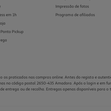
e
Impressão de fotos
ess em 1h
Programa de afiliados
oja
Ponto Pickup
rega
o os praticados nas compras online. Antes do registo e autent
lhas no código postal 2650-435 Amadora. Após o login e em fu
de entrega ou de recolha. Entregas apenas disponíveis para o t
4.3
(4)