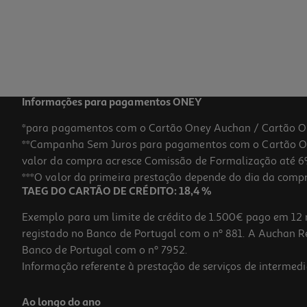
6.89 €/un
6,89 €
Informações para pagamentos ONEY
*para pagamentos com o Cartão Oney Auchan / Cartão O
**Campanha Sem Juros para pagamentos com o Cartão Oney
valor da compra acresce Comissão de Formalização até 6%
***O valor da primeira prestação depende do dia da compra,
TAEG DO CARTÃO DE CRÉDITO: 18,4 %
Exemplo para um limite de crédito de 1.500€ pago em 12 
registado no Banco de Portugal com o nº 881. A Auchan Ret
Banco de Portugal com o nº 7952.
Informação referente à prestação de serviços de intermedi
Forma De Queques Vieira Alumínio Pack 6 Unidades
Ao longo do ano