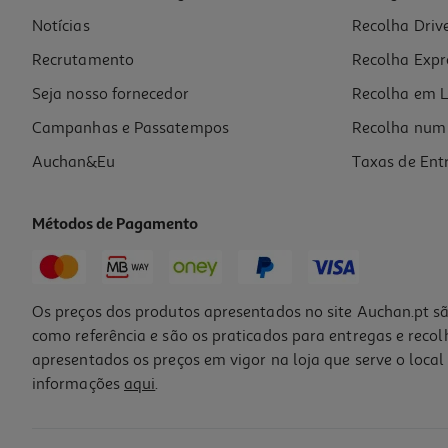
Notícias
Recolha Driv
6.79 €/un
Recrutamento
Recolha Expr
6,79 €
Seja nosso fornecedor
Recolha em L
Campanhas e Passatempos
Recolha num 
Auchan&Eu
Taxas de Ent
Métodos de Pagamento
Os preços dos produtos apresentados no site Auchan.pt sã
como referência e são os praticados para entregas e reco
apresentados os preços em vigor na loja que serve o local 
informações
aqui
.
Forma Para Pudim Grilo Aluminio Canelado Ø18cm