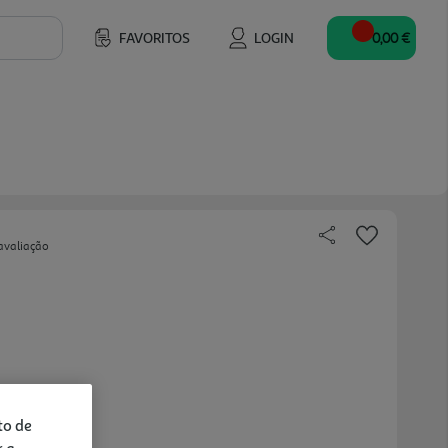
FAVORITOS
LOGIN
0,00 €
avaliação
to de
r a