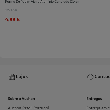
Forma De Pudim Vieira Alumínio Canelado Ø14cm
4.99 €/un
4,99 €
Lojas
Contac
Sobre a Auchan
Entregas
Auchan Retail Portugal
Entrega em c
Forma De Pão De Ló Grilo Alumínio Ø30cm