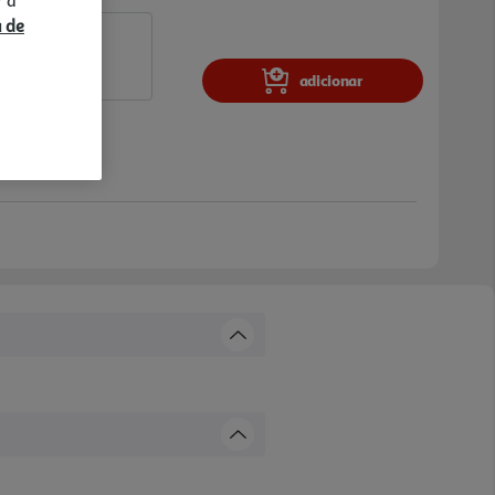
a de
adicionar