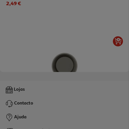
2,49 €
Forma Muffin Actuel Aço Revestido 8 Cm
Lojas
2.99 €/un
Contacto
2,99 €
Ajuda