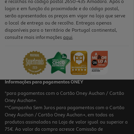
e recolhas no código postal 2650-435 Amadora. Após o
login e em função da proximidade e do código postal,
serão apresentados os preços em vigor na loja que serve
o local de entrega ou de recolha. Entregas apenas
disponíveis para o território de Portugal continental,
consulte mais informações
aqui
.
Forma Bolo Inglês Actuel Ret Aço Revest 25x11
5.99 €/un
5,99 €
Informações para pagamentos ONEY
*para pagamentos com o Cartão Oney Auchan / Cartão
Oney Auchan+.
**Campanha Sem Juros para pagamentos com o Cartão
Oney Auchan / Cartão Oney Auchan+, em todos os
produtos assinalados na Loja de valor igual ou superior a
75€. Ao valor da compra acresce Comissão de