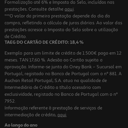
Formalização até 6% e Imposto do Selo, incluídos nas
prestações. Consulte detalhe
aqui
.
Forma Bolo Inglês Actuel Aço Revestido 30x11
***O valor da primeira prestação depende do dia da
compra, refletindo o cálculo de juros diários. Ao valor das
6.99 €/un
prestações acresce o Imposto do Selo sobre a utilização
6,99 €
de Crédito.
TAEG DO CARTÃO DE CRÉDITO: 18,4 %
Exemplo para um limite de crédito de 1.500€ pago em 12
meses. TAN 17,60 %. Adesão ao Cartão sujeita a
aprovação. Informe-se junto do Oney Bank – Sucursal em
Portugal, registado no Banco de Portugal com o nº 881. A
Auchan Retail Portugal, S.A. atua na qualidade de
Intermediário de Crédito a título acessório com
exclusividade, registado no Banco de Portugal com o nº
7952.
Informação referente à prestação de serviços de
5.0
(1)
intermediação de crédito,
aqui
.
Forma Bolo Inglês Actuel Silicone Ret 31x13cm
Ao longo do ano
6.99 €/un