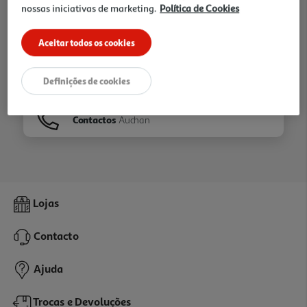
nossas iniciativas de marketing.
Política de Cookies
Ir para
Homepage
Aceitar todos os cookies
Veja os nossos
Folhetos
Definições de cookies
Contactos
Auchan
Lojas
Contacto
Ajuda
Trocas e Devoluções