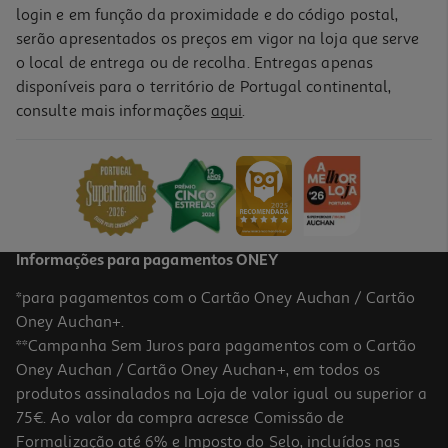
login e em função da proximidade e do código postal,
serão apresentados os preços em vigor na loja que serve
o local de entrega ou de recolha. Entregas apenas
disponíveis para o território de Portugal continental,
consulte mais informações
aqui
.
Informações para pagamentos ONEY
*para pagamentos com o Cartão Oney Auchan / Cartão
Oney Auchan+.
**Campanha Sem Juros para pagamentos com o Cartão
Oney Auchan / Cartão Oney Auchan+, em todos os
produtos assinalados na Loja de valor igual ou superior a
75€. Ao valor da compra acresce Comissão de
Formalização até 6% e Imposto do Selo, incluídos nas