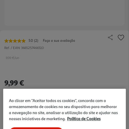
5.0
(2)
Faça a sua avaliação
Leu
2
Ref. / EAN:
3665257466510
avaliações.
Link
9.99 €/un
para
a
mesma
página.
9,99 €
Notas de preparação
Ao clicar em "Aceitar todos os cookies", concorda com o
armazenamento de cookies no seu dispositivo para melhorar
a navegação no site, analisar a utilização do site e ajudar nas
nossas iniciativas de marketing.
Política de Cookies