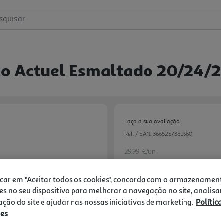
squisar
Aço Actuel Esmaltado 20/24/
Faça a sua avaliação
Ref. / EAN:
3665257381660
29.99 €/un
icar em "Aceitar todos os cookies", concorda com o armazenamen
es no seu dispositivo para melhorar a navegação no site, analisa
29,99 €
zação do site e ajudar nas nossas iniciativas de marketing.
Polític
ies
Notas de preparação