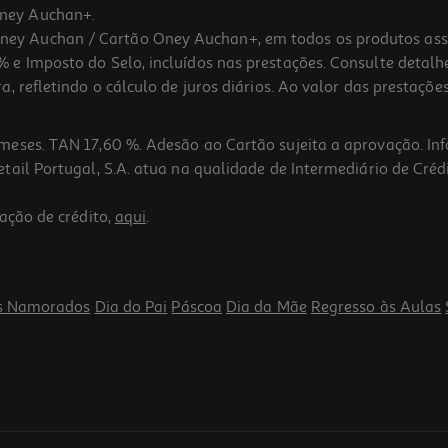
ney Auchan+.
 Auchan / Cartão Oney Auchan+, em todos os produtos assina
 e Imposto do Selo, incluídos nas prestações. Consulte detal
 refletindo o cálculo de juros diários. Ao valor das prestações
meses. TAN 17,60 %. Adesão ao Cartão sujeita a aprovação. In
ail Portugal, S.A. atua na qualidade de Intermediário de Crédi
ação de crédito,
aqui
.
s Namorados
Dia do Pai
Páscoa
Dia da Mãe
Regresso às Aulas