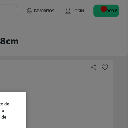
FAVORITOS
LOGIN
0,00 €
28cm
to de
r a
a de