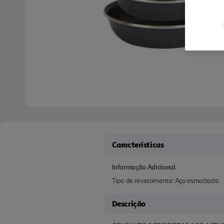
Características
Informação Adicional
Tipo de revestimento: Aço esmaltado
Descrição