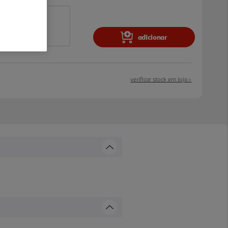
adicionar
verificar stock em loja >