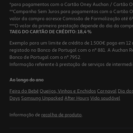
*para pagamentos com o Cartão Oney Auchan / Cartão O
**Campanha Sem Juros para pagamentos com o Cartão Oney
valor da compra acresce Comissão de Formalização até 6%
***O valor da primeira prestação depende do dia da compra,
TAEG DO CARTÃO DE CRÉDITO: 18,4 %
Exemplo para um limite de crédito de 1.500€ pago em 12 
registado no Banco de Portugal com o nº 881. A Auchan Ret
Banco de Portugal com o nº 7952.
Informação referente à prestação de serviços de intermedi
Frigideira Actuel Alumínio Reciclado 28cm Gevi11
Ao longo do ano
17.99 €/un
Feira do Bebé
Queijos, Vinhos e Enchidos
Carnaval
Dia do
17,99 €
Days
Samsung Unpacked
After Hours
Vida saudável
Informação de
recolha de produto
.