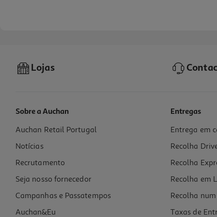
Lojas
Contac
Sobre a Auchan
Entregas
Auchan Retail Portugal
Entrega em c
Frigideira Actuel Aço Esmaltado 28cm
Notícias
Recolha Driv
14.99 €/un
Recrutamento
Recolha Expr
14,99 €
Seja nosso fornecedor
Recolha em L
Campanhas e Passatempos
Recolha num 
Auchan&Eu
Taxas de Ent