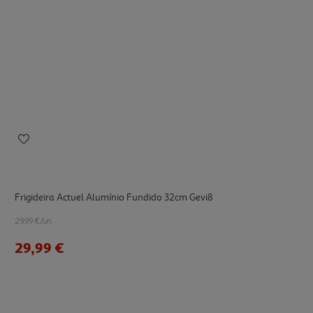
Frigideira Actuel Alumínio Fundido 32cm Gevi8
29.99 €/un
29,99 €