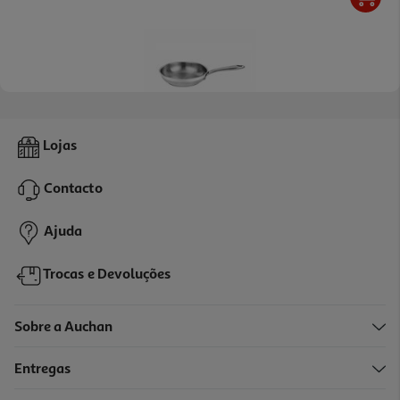
5.0
(1)
Frigideira Actuel Pro De Indução 20cm
Lojas
21.99 €/un
Contacto
21,99 €
Ajuda
Trocas e Devoluções
Sobre a Auchan
Entregas