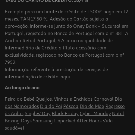
TAEG DO CARTÃO DE CRÉDITO: 18,4 %
Exemplo para um limite de crédito de 1.500€ pago em 12
meses. TAN 17,60 %. Adesão ao Cartão sujeita a
aprovação. Informe-se junto do Oney Bank – Sucursal em
Portugal, registado no Banco de Portugal com o nº 881. A
Auchan Retail Portugal, S.A. atua na qualidade de
Intermediário de Crédito a título acessório com
exclusividade, registado no Banco de Portugal com o nº
7952.
Informação referente à prestação de serviços de
intermediação de crédito,
aqui
.
Frigideira Actuel Alumínio Fundido 28cm Gevi8
Ao longo do ano
24.99 €/un
Feira do Bebé
Queijos, Vinhos e Enchidos
Carnaval
Dia
24,99 €
dos Namorados
Dia do Pai
Páscoa
Dia da Mãe
Regresso
às Aulas
Singles' Day
Black Friday
Cyber Monday
Natal
Boxing Days
Samsung Unpacked
After Hours
Vida
saudável