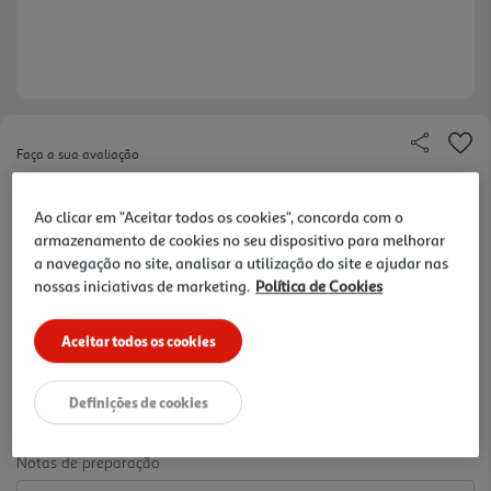
Faça a sua avaliação
Ref. / EAN:
3665257672362
Ao clicar em "Aceitar todos os cookies", concorda com o
Frigideira Actuel em alumínio fundido 28 cm é uma
armazenamento de cookies no seu dispositivo para melhorar
peça útil para preparar refeições com mais
ver
a navegação no site, analisar a utilização do site e ajudar nas
praticidade. Apresenta dimensões 28 cm e material
mais
nossas iniciativas de marketing.
Política de Cookies
indicado: alumínio fundido. O formato adaptase ao
18.99 €/un
uso diário na cozinha e ajuda a ter à mão uma
Aceitar todos os cookies
solução simples para cozinhar, aquecer ou servir,
sem acrescentar complexidade à rotina.
18,99 €
Definições de cookies
Notas de preparação