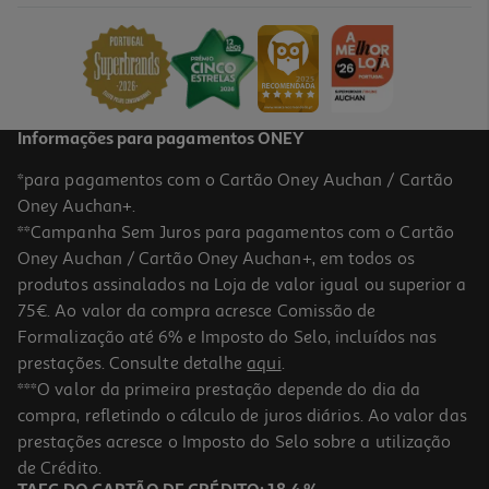
12.99 €/un
12,99 €
Informações para pagamentos ONEY
*para pagamentos com o Cartão Oney Auchan / Cartão
Oney Auchan+.
**Campanha Sem Juros para pagamentos com o Cartão
Oney Auchan / Cartão Oney Auchan+, em todos os
produtos assinalados na Loja de valor igual ou superior a
75€. Ao valor da compra acresce Comissão de
Formalização até 6% e Imposto do Selo, incluídos nas
prestações. Consulte detalhe
aqui
.
Frigideira Actuel Alum Fundido 32cm
***O valor da primeira prestação depende do dia da
compra, refletindo o cálculo de juros diários. Ao valor das
22.99 €/un
prestações acresce o Imposto do Selo sobre a utilização
22,99 €
de Crédito.