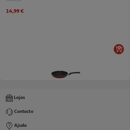
14,99 €
5.0
(1)
Frigideira Actuel Alumínio 24cm
Lojas
9.99 €/un
Contacto
9,99 €
Ajuda