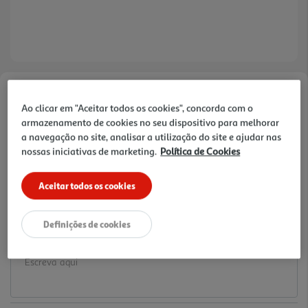
Faça a sua avaliação
Ao clicar em "Aceitar todos os cookies", concorda com o
Ref. / EAN:
3665257669010
armazenamento de cookies no seu dispositivo para melhorar
a navegação no site, analisar a utilização do site e ajudar nas
18.99 €/un
nossas iniciativas de marketing.
Política de Cookies
Aceitar todos os cookies
18,99 €
Definições de cookies
Notas de preparação