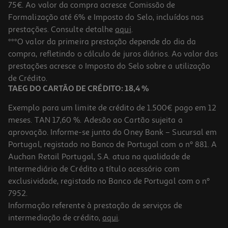
75€. Ao valor da compra acresce Comissão de
Formalização até 6% e Imposto do Selo, incluídos nas
prestações. Consulte detalhe
aqui
.
Frigideira Actuel Alumínio Reciclado 32cm Gevi11
***O valor da primeira prestação depende do dia da
compra, refletindo o cálculo de juros diários. Ao valor das
20.99 €/un
prestações acresce o Imposto do Selo sobre a utilização
20,99 €
de Crédito.
TAEG DO CARTÃO DE CRÉDITO: 18,4 %
Exemplo para um limite de crédito de 1.500€ pago em 12
meses. TAN 17,60 %. Adesão ao Cartão sujeita a
aprovação. Informe-se junto do Oney Bank – Sucursal em
Portugal, registado no Banco de Portugal com o nº 881. A
Auchan Retail Portugal, S.A. atua na qualidade de
Intermediário de Crédito a título acessório com
exclusividade, registado no Banco de Portugal com o nº
7952.
Informação referente à prestação de serviços de
intermediação de crédito,
aqui
.
Frigideira Revestimento Cerâmico Actuel Alumínio Reciclado 14cm