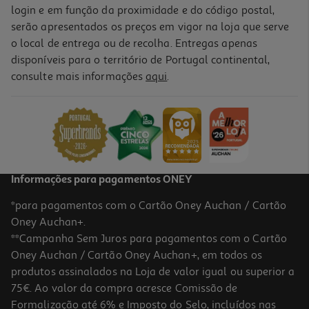
login e em função da proximidade e do código postal,
serão apresentados os preços em vigor na loja que serve
o local de entrega ou de recolha. Entregas apenas
disponíveis para o território de Portugal continental,
consulte mais informações
aqui
.
Informações para pagamentos ONEY
*para pagamentos com o Cartão Oney Auchan / Cartão
Oney Auchan+.
**Campanha Sem Juros para pagamentos com o Cartão
Oney Auchan / Cartão Oney Auchan+, em todos os
produtos assinalados na Loja de valor igual ou superior a
75€. Ao valor da compra acresce Comissão de
Formalização até 6% e Imposto do Selo, incluídos nas