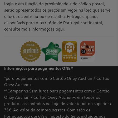
login e em função da proximidade e do código postal,
serão apresentados os preços em vigor na loja que serve
o local de entrega ou de recolha. Entregas apenas
disponíveis para o território de Portugal continental,
consulte mais informações
aqui
.
Informações para pagamentos ONEY
*para pagamentos com o Cartão Oney Auchan / Cartão
Oney Auchan+.
**Campanha Sem Juros para pagamentos com o Cartão
Oney Auchan / Cartão Oney Auchan+, em todos os
produtos assinalados na Loja de valor igual ou superior a
75€. Ao valor da compra acresce Comissão de
Formalização até 6% e Imposto do Selo, incluídos nas