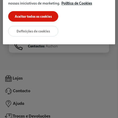
nossas iniciativas de marketing.
Política de Cookies
Ir para
Homepage
Aceitar todos os cookies
Veja os nossos
Folhetos
Definições de cookies
Contactos
Auchan
Lojas
Contacto
Ajuda
Trocas e Devoluções