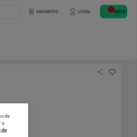
FAVORITOS
LOGIN
0,00 €
to de
r a
a de