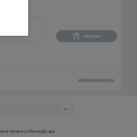
adicionar
verificar stock em loja >
iderar sempre a informação que