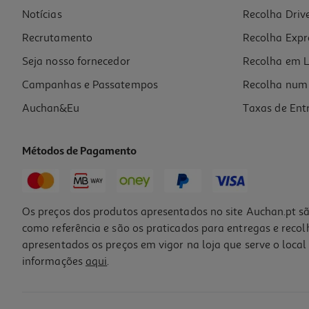
Notícias
Recolha Driv
31.99 €/un
Recrutamento
Recolha Expr
31,99 €
Seja nosso fornecedor
Recolha em L
Campanhas e Passatempos
Recolha num 
Auchan&Eu
Taxas de Ent
Métodos de Pagamento
Os preços dos produtos apresentados no site Auchan.pt sã
como referência e são os praticados para entregas e reco
apresentados os preços em vigor na loja que serve o local 
informações
aqui
.
Caçarola De Indução Com Tampa Actuel 28cm