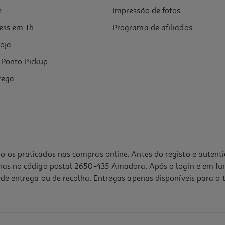
e
Impressão de fotos
ess em 1h
Programa de afiliados
oja
Ponto Pickup
rega
o os praticados nas compras online. Antes do registo e autent
lhas no código postal 2650-435 Amadora. Após o login e em fu
de entrega ou de recolha. Entregas apenas disponíveis para o t
4.0
(1)