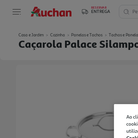
RESERVAR
ENTREGA
Pe
Casa e Jardim
Cozinha
Panelas e Tachos
Tachos e Panel
Caçarola Palace Silamp
Ao cl
cooki
utili