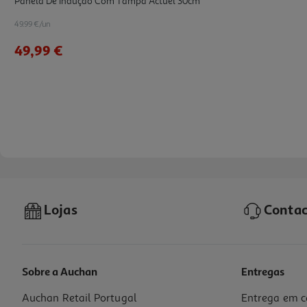
Panela De Indução Com Tampa Actuel 30cm
49.99 €/un
49,99 €
Lojas
Contac
Sobre a Auchan
Entregas
Auchan Retail Portugal
Entrega em c
Caçarola De Indução Com Tampa Actuel 24cm