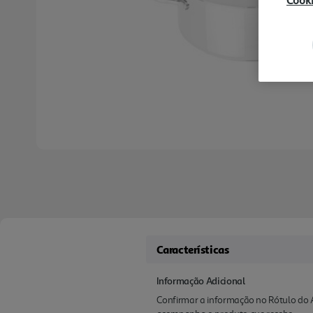
Cook
Características
Informação Adicional
Confirmar a informação no Rótulo do A