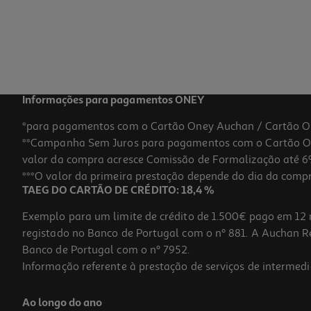
35.99 €/un
35,99 €
Informações para pagamentos ONEY
*para pagamentos com o Cartão Oney Auchan / Cartão O
**Campanha Sem Juros para pagamentos com o Cartão Oney
valor da compra acresce Comissão de Formalização até 6%
***O valor da primeira prestação depende do dia da compra,
TAEG DO CARTÃO DE CRÉDITO: 18,4 %
Exemplo para um limite de crédito de 1.500€ pago em 12 
registado no Banco de Portugal com o nº 881. A Auchan Ret
Banco de Portugal com o nº 7952.
Informação referente à prestação de serviços de intermedi
Caçarola Actuel Aluminio Fundido Preto 24cm
Ao longo do ano
28.99 €/un