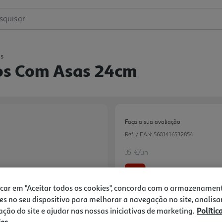
squisar
as
os Com Asas 24cm
Faça a sua avaliação
Ref. / EAN:
5601416532854
35 €/un
-22%
icar em "Aceitar todos os cookies", concorda com o armazenamen
Price reduced from
to
44,99 €
es no seu dispositivo para melhorar a navegação no site, analisa
35,00 €
zação do site e ajudar nas nossas iniciativas de marketing.
Polític
Promoção:
de 31/5/2026 a 31/8/2026