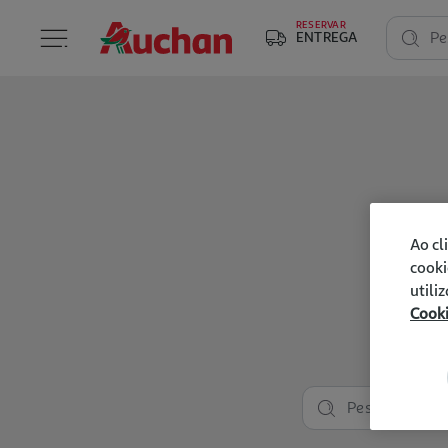
RESERVAR
ENTREGA
Pe
Ao cl
cooki
utili
Cook