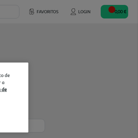
FAVORITOS
LOGIN
0,00 €
to de
r a
a de