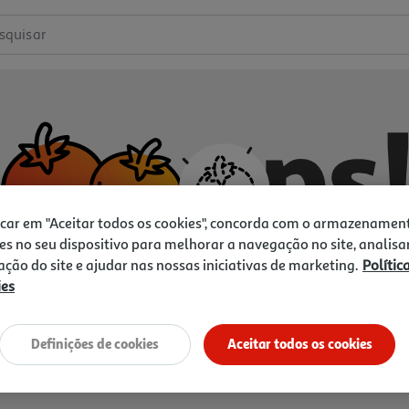
squisar
icar em "Aceitar todos os cookies", concorda com o armazenamen
es no seu dispositivo para melhorar a navegação no site, analisa
zação do site e ajudar nas nossas iniciativas de marketing.
Polític
ies
Não temos o que procura.
Vamos tentar de novo?
Definições de cookies
Aceitar todos os cookies