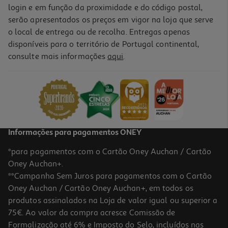
login e em função da proximidade e do código postal,
serão apresentados os preços em vigor na loja que serve
o local de entrega ou de recolha. Entregas apenas
disponíveis para o território de Portugal continental,
consulte mais informações
aqui
.
Informações para pagamentos ONEY
*para pagamentos com o Cartão Oney Auchan / Cartão
Oney Auchan+.
**Campanha Sem Juros para pagamentos com o Cartão
Oney Auchan / Cartão Oney Auchan+, em todos os
produtos assinalados na Loja de valor igual ou superior a
75€. Ao valor da compra acresce Comissão de
Formalização até 6% e Imposto do Selo, incluídos nas