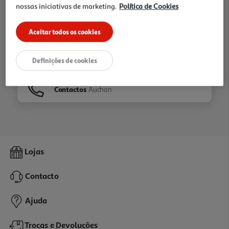
nossas iniciativas de marketing.
Política de Cookies
Ir para
Homepage
Aceitar todos os cookies
Veja os nossos
Folhetos
Definições de cookies
Contactos
Auchan
Lojas
Contacto
Ajuda
Trocas e Devoluções