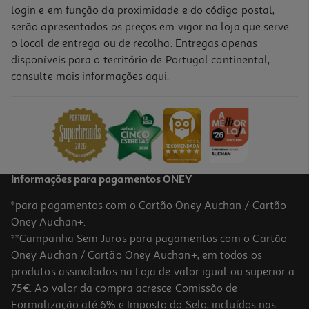
login e em função da proximidade e do código postal,
serão apresentados os preços em vigor na loja que serve
o local de entrega ou de recolha. Entregas apenas
disponíveis para o território de Portugal continental,
consulte mais informações
aqui
.
Informações para pagamentos ONEY
*para pagamentos com o Cartão Oney Auchan / Cartão
Oney Auchan+.
**Campanha Sem Juros para pagamentos com o Cartão
Oney Auchan / Cartão Oney Auchan+, em todos os
produtos assinalados na Loja de valor igual ou superior a
75€. Ao valor da compra acresce Comissão de
Formalização até 6% e Imposto do Selo, incluídos nas