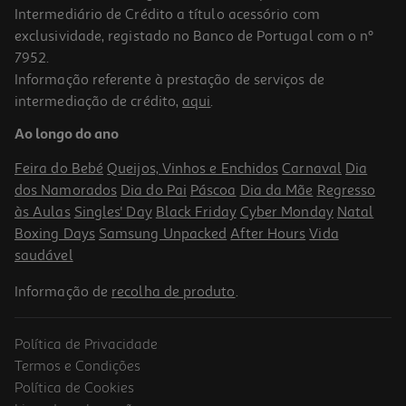
Intermediário de Crédito a título acessório com
exclusividade, registado no Banco de Portugal com o nº
7952.
Informação referente à prestação de serviços de
intermediação de crédito,
aqui
.
Ao longo do ano
Feira do Bebé
Queijos, Vinhos e Enchidos
Carnaval
Dia
dos Namorados
Dia do Pai
Páscoa
Dia da Mãe
Regresso
às Aulas
Singles' Day
Black Friday
Cyber Monday
Natal
Boxing Days
Samsung Unpacked
After Hours
Vida
saudável
Informação de
recolha de produto
.
Política de Privacidade
Termos e Condições
Política de Cookies