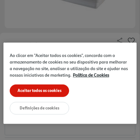
Faça a sua avaliação
Ref. / EAN:
3665257534233
Ao clicar em "Aceitar todos os cookies", concorda com o
armazenamento de cookies no seu dispositivo para melhorar
16.99 €/un
a navegação no site, analisar a utilização do site e ajudar nas
nossas iniciativas de marketing.
Política de Cookies
16,99 €
Aceitar todos os cookies
Notas de preparação
Definições de cookies