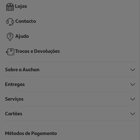
Mantegueira Em Plástico Actuel Branca 18x9.5x7cm
Lojas
2.99 €/un
Contacto
2,99 €
Ajuda
Trocas e Devoluções
Sobre a Auchan
Entregas
Serviços
5.0
(2)
Cartões
Tampa Para Micro-Ondas Actuel Ø27cm
1.99 €/un
Métodos de Pagamento
1,99 €