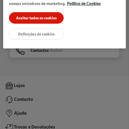
nossas iniciativas de marketing.
Política de Cookies
Ir para
Homepage
Aceitar todos os cookies
Veja os nossos
Folhetos
Definições de cookies
Contactos
Auchan
Lojas
Contacto
Ajuda
Trocas e Devoluções