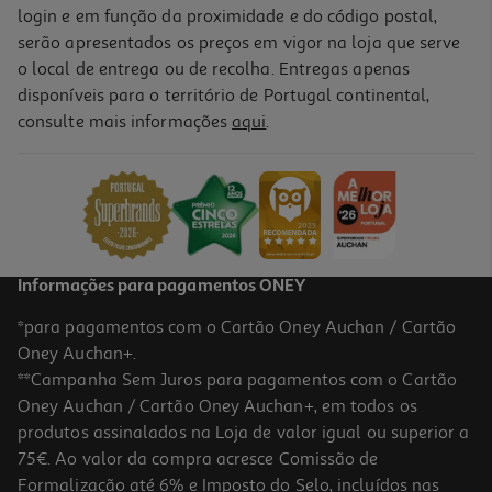
login e em função da proximidade e do código postal,
serão apresentados os preços em vigor na loja que serve
o local de entrega ou de recolha. Entregas apenas
disponíveis para o território de Portugal continental,
consulte mais informações
aqui
.
Informações para pagamentos ONEY
*para pagamentos com o Cartão Oney Auchan / Cartão
Oney Auchan+.
**Campanha Sem Juros para pagamentos com o Cartão
Oney Auchan / Cartão Oney Auchan+, em todos os
produtos assinalados na Loja de valor igual ou superior a
75€. Ao valor da compra acresce Comissão de
Formalização até 6% e Imposto do Selo, incluídos nas