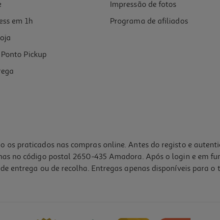
e
Impressão de fotos
ess em 1h
Programa de afiliados
oja
Ponto Pickup
rega
o os praticados nas compras online. Antes do registo e autent
lhas no código postal 2650-435 Amadora. Após o login e em fu
de entrega ou de recolha. Entregas apenas disponíveis para o t