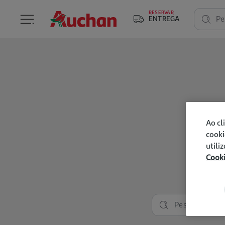
RESERVAR
ENTREGA
Pe
Ao cl
cooki
utili
Cook