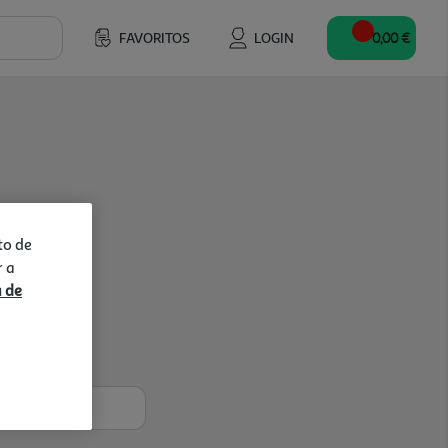
FAVORITOS
LOGIN
0,00 €
to de
r a
a de