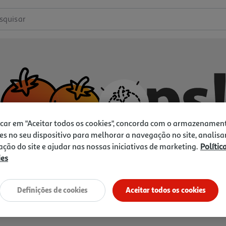
squisar
icar em "Aceitar todos os cookies", concorda com o armazenamen
es no seu dispositivo para melhorar a navegação no site, analisa
zação do site e ajudar nas nossas iniciativas de marketing.
Polític
ies
Não temos o que procura.
Vamos tentar de novo?
Definições de cookies
Aceitar todos os cookies