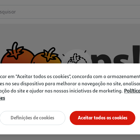
squisar
icar em "Aceitar todos os cookies", concorda com o armazenamen
es no seu dispositivo para melhorar a navegação no site, analisa
zação do site e ajudar nas nossas iniciativas de marketing.
Polític
ies
Não temos o que procura.
Vamos tentar de novo?
Definições de cookies
Aceitar todos os cookies