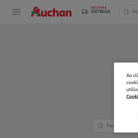
RESERVAR
ENTREGA
Pe
Ao cl
cooki
utili
Cook