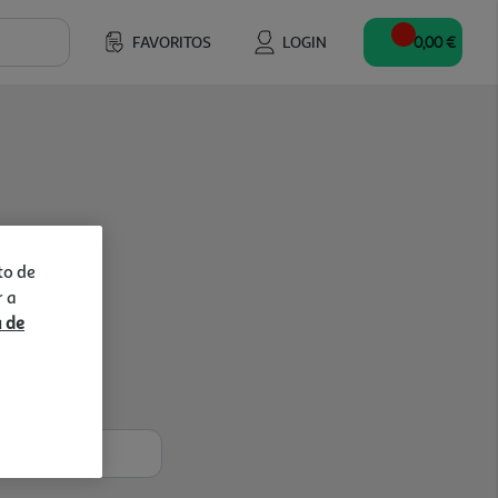
FAVORITOS
LOGIN
0,00 €
to de
r a
a de