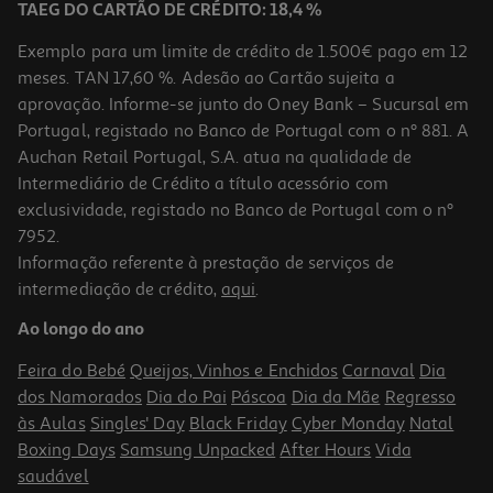
TAEG DO CARTÃO DE CRÉDITO: 18,4 %
Exemplo para um limite de crédito de 1.500€ pago em 12
meses. TAN 17,60 %. Adesão ao Cartão sujeita a
aprovação. Informe-se junto do Oney Bank – Sucursal em
Portugal, registado no Banco de Portugal com o nº 881. A
Auchan Retail Portugal, S.A. atua na qualidade de
Intermediário de Crédito a título acessório com
exclusividade, registado no Banco de Portugal com o nº
7952.
Informação referente à prestação de serviços de
intermediação de crédito,
aqui
.
Moldura Actuel Em Mdf Branco 21x30cm
Ao longo do ano
4.99 €/un
Feira do Bebé
Queijos, Vinhos e Enchidos
Carnaval
Dia
4,99 €
dos Namorados
Dia do Pai
Páscoa
Dia da Mãe
Regresso
às Aulas
Singles' Day
Black Friday
Cyber Monday
Natal
Boxing Days
Samsung Unpacked
After Hours
Vida
saudável