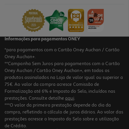
5.99 €/un
5,99 €
Informações para pagamentos ONEY
*para pagamentos com o Cartão Oney Auchan / Cartão
Oney Auchan+.
**Campanha Sem Juros para pagamentos com o Cartão
Oney Auchan / Cartão Oney Auchan+, em todos os
produtos assinalados na Loja de valor igual ou superior a
75€. Ao valor da compra acresce Comissão de
Formalização até 6% e Imposto do Selo, incluídos nas
prestações. Consulte detalhe
aqui
.
Moldura Actuel Em Mdf Natural 30x40cm
***O valor da primeira prestação depende do dia da
compra, refletindo o cálculo de juros diários. Ao valor das
6.99 €/un
prestações acresce o Imposto do Selo sobre a utilização
6,99 €
de Crédito.