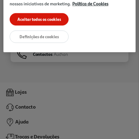
nossas iniciativas de marketing.
Política de Cookies
Ir para
Homepage
Aceitar todos os cookies
Veja os nossos
Folhetos
Definições de cookies
Contactos
Auchan
Lojas
Contacto
Ajuda
Trocas e Devoluções