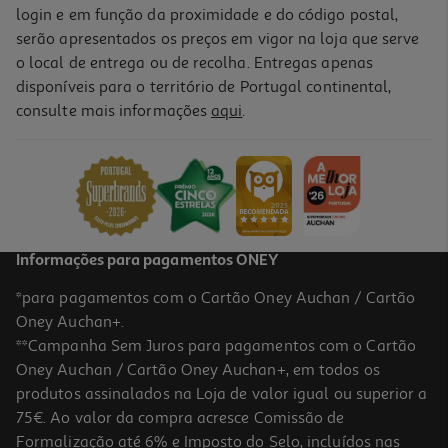
login e em função da proximidade e do código postal,
serão apresentados os preços em vigor na loja que serve
o local de entrega ou de recolha. Entregas apenas
disponíveis para o território de Portugal continental,
consulte mais informações
aqui
.
Informações para pagamentos ONEY
*para pagamentos com o Cartão Oney Auchan / Cartão
Oney Auchan+.
**Campanha Sem Juros para pagamentos com o Cartão
Oney Auchan / Cartão Oney Auchan+, em todos os
produtos assinalados na Loja de valor igual ou superior a
75€. Ao valor da compra acresce Comissão de
Formalização até 6% e Imposto do Selo, incluídos nas