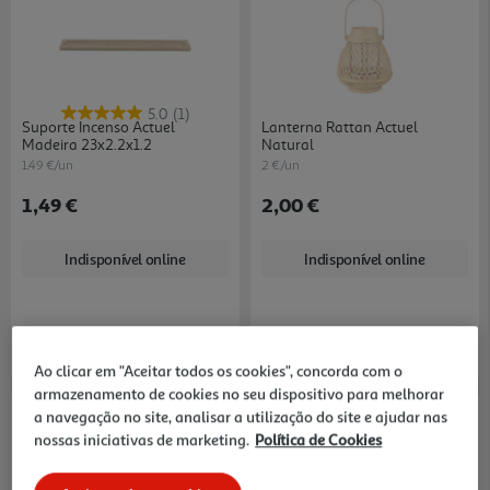
5.0
(1)
Suporte Incenso Actuel
Lanterna Rattan Actuel
Madeira 23x2.2x1.2
Natural
1.49 €/un
2 €/un
1,49 €
2,00 €
Indisponível online
Indisponível online
Ao clicar em "Aceitar todos os cookies", concorda com o
armazenamento de cookies no seu dispositivo para melhorar
a navegação no site, analisar a utilização do site e ajudar nas
nossas iniciativas de marketing.
Política de Cookies