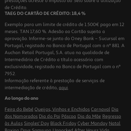
prestações acresce o Imposto do Selo sobre a utilização
de Crédito.
TAEG DO CARTÃO DE CRÉDITO: 18,4 %
Exemplo para um limite de crédito de 1.500€ pago em 12
meses. TAN 17,60 %. Adesão ao Cartão sujeita a
aprovação. Informe-se junto do Oney Bank – Sucursal em
Portugal, registado no Banco de Portugal com o nº 881. A
Auchan Retail Portugal, S.A. atua na qualidade de
Intermediário de Crédito a título acessório com
exclusividade, registado no Banco de Portugal com o nº
7952.
Informação referente à prestação de serviços de
intermediação de crédito,
aqui
.
Ao longo do ano
Feira do Bebé
Queijos, Vinhos e Enchidos
Carnaval
Dia
dos Namorados
Dia do Pai
Páscoa
Dia da Mãe
Regresso
às Aulas
Singles' Day
Black Friday
Cyber Monday
Natal
Boxing Days
Samsung Unpacked
After Hours
Vida