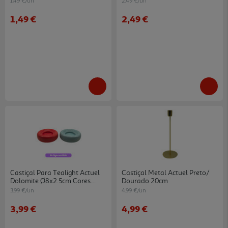
1.49 €/un
2.49 €/un
1,49 €
2,49 €
Castiçal Para Tealight Actuel
Castiçal Metal Actuel Preto/
Dolomite Ø8x2.5cm Cores
Dourado 20cm
Sortidas
3.99 €/un
4.99 €/un
3,99 €
4,99 €