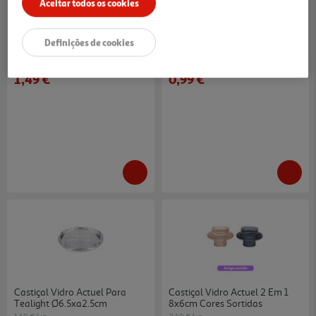
Aceitar todos os cookies
Castiçal Vidro Actuel
Castiçal Vidro Actuel
Transparente Ø5.6xa6.6cm
Transparente 5.5x5.2xa5cm
Definições de cookies
1.49 €/un
0.99 €/un
1,49 €
0,99 €
Castiçal Vidro Actuel Para
Castiçal Vidro Actuel 2 Em 1
Tealight Ø6.5xa2.5cm
8x6cm Cores Sortidas