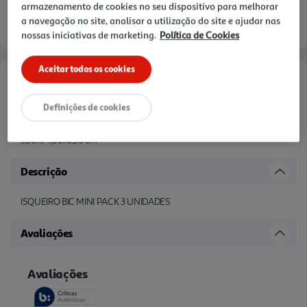
armazenamento de cookies no seu dispositivo para melhorar
a navegação no site, analisar a utilização do site e ajudar nas
Entrega estimada entre
07/08/2026 e 10/08/2026
nossas iniciativas de marketing.
Política de Cookies
Aceitar todos os cookies
Características
Definições de cookies
Dimensões LxAxP
3,50x94,00x8,50 cm
Descrição
ISQUEIRO BIC MINI PACK 3 UNIDADES
Avaliações