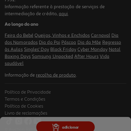
Informação referente à prestação de serviços de
intermediação de crédito,
aqui
.
Ao longo do ano
Feira do Bebé
Queijos, Vinhos e Enchidos
Carnaval
Dia
dos Namorados
Dia do Pai
Páscoa
Dia da Mãe
Regresso
às Aulas
Singles' Day
Black Friday
Cyber Monday
Natal
Boxing Days
Samsung Unpacked
After Hours
Vida
saudável
Informação de
recolha de produto
.
Política de Privacidade
Termos e Condições
Política de Cookies
Livro de reclamações
adicionar
© Auchan Retail Portugal