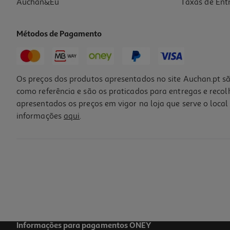
Auchan&Eu
Taxas de Ent
Métodos de Pagamento
Os preços dos produtos apresentados no site Auchan.pt sã
como referência e são os praticados para entregas e reco
apresentados os preços em vigor na loja que serve o local 
informações
aqui
.
Vaso Plástico Gardenstar Mostarda Ø30cm
5.99 €/un
5,99 €
Informações para pagamentos ONEY