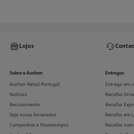
Lojas
Contac
Sobre a Auchan
Entregas
Auchan Retail Portugal
Entrega em c
Vaso Plástico Gardenstar Marsala Ø25cm
Notícias
Recolha Driv
3.99 €/un
Recrutamento
Recolha Expr
3,99 €
Seja nosso fornecedor
Recolha em L
Campanhas e Passatempos
Recolha num 