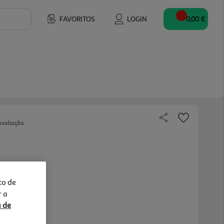
FAVORITOS
LOGIN
0,00 €
avaliação
to de
r a
a de