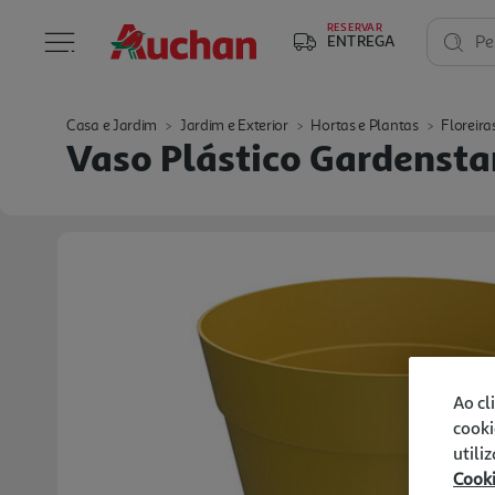
RESERVAR
ENTREGA
Pe
Casa e Jardim
Jardim e Exterior
Hortas e Plantas
Floreira
Vaso Plástico Gardenst
Ao cl
cooki
utili
Cook