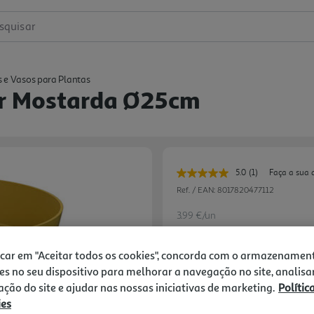
squisar
s e Vasos para Plantas
ar Mostarda Ø25cm
5.0
(1)
Faça a sua 
Leu
uma
Ref. / EAN:
8017820477112
avaliação.
Link
3.99 €/un
para
a
mesma
icar em "Aceitar todos os cookies", concorda com o armazenamen
página.
es no seu dispositivo para melhorar a navegação no site, analisa
3,99 €
zação do site e ajudar nas nossas iniciativas de marketing.
Polític
ies
Notas de preparação