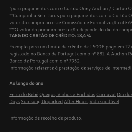
*para pagamentos com o Cartão Oney Auchan / Cartão O
**Campanha Sem Juros para pagamentos com o Cartão Oney
valor da compra acresce Comissão de Formalização até 6%
***O valor da primeira prestação depende do dia da compra,
TAEG DO CARTÃO DE CRÉDITO: 18,4 %
Exemplo para um limite de crédito de 1.500€ pago em 12 
registado no Banco de Portugal com o nº 881. A Auchan Ret
Banco de Portugal com o nº 7952.
Informação referente à prestação de serviços de intermedi
Vaso Plástico Reciclado Gardenstar Branco Ø20cm
Ao longo do ano
Feira do Bebé
Queijos, Vinhos e Enchidos
Carnaval
Dia do
Days
Samsung Unpacked
After Hours
Vida saudável
Informação de
recolha de produto
.