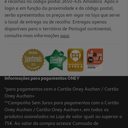
e recolhas no código postal 2650-435 Amadora. Após o
login e em função da proximidade e do código postal,
serão apresentados os preços em vigor na loja que serve
o local de entrega ou de recolha. Entregas apenas
disponíveis para o território de Portugal continental,
consulte mais informações
aqui
.
Prato Plástico Gardenstar Verde Ø22cm (vaso 30)
1.39 €/un
1,39 €
Informações para pagamentos ONEY
*para pagamentos com o Cartão Oney Auchan / Cartão
Oney Auchan+.
**Campanha Sem Juros para pagamentos com o Cartão
Oney Auchan / Cartão Oney Auchan+, em todos os
produtos assinalados na Loja de valor igual ou superior a
75€. Ao valor da compra acresce Comissão de