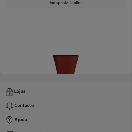
Indisponível online
Vaso Plástico Gardenstar Marsala Ø30cm
Lojas
5.99 €/un
Contacto
5,99 €
Ajuda