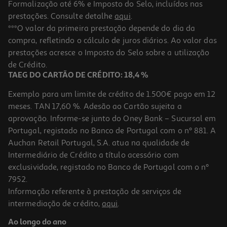
Formalização até 6% e Imposto do Selo, incluídos nas
prestações. Consulte detalhe
aqui
.
5.0
(1)
Vaso Plástico Gardenstar Mostarda Ø17cm
***O valor da primeira prestação depende do dia da
compra, refletindo o cálculo de juros diários. Ao valor das
1.99 €/un
prestações acresce o Imposto do Selo sobre a utilização
1,99 €
de Crédito.
TAEG DO CARTÃO DE CRÉDITO: 18,4 %
Exemplo para um limite de crédito de 1.500€ pago em 12
meses. TAN 17,60 %. Adesão ao Cartão sujeita a
aprovação. Informe-se junto do Oney Bank – Sucursal em
Portugal, registado no Banco de Portugal com o nº 881. A
Auchan Retail Portugal, S.A. atua na qualidade de
Intermediário de Crédito a título acessório com
exclusividade, registado no Banco de Portugal com o nº
7952.
Informação referente à prestação de serviços de
5.0
(1)
intermediação de crédito,
aqui
.
Vaso Plástico Gardenstar Mostarda Ø30cm
Ao longo do ano
5.99 €/un