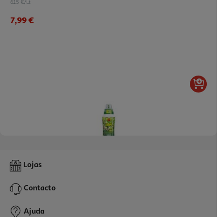
6.15 €/Lt
7,99 €
Fertilizante Liquido Compo Planta Verde 500ml
Lojas
10.98 €/Lt
Contacto
5,49 €
Ajuda