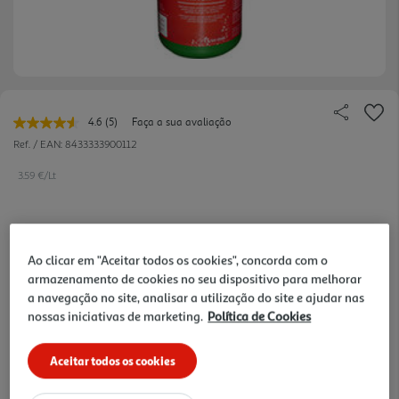
4.6
(5)
Faça a sua avaliação
Leu
5
Ref. / EAN:
8433333900112
avaliações.
Link
3.59 €/Lt
para
a
mesma
página.
3,59 €
Ao clicar em "Aceitar todos os cookies", concorda com o
armazenamento de cookies no seu dispositivo para melhorar
Notas de preparação
a navegação no site, analisar a utilização do site e ajudar nas
nossas iniciativas de marketing.
Política de Cookies
Aceitar todos os cookies