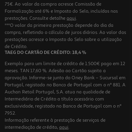
75€. Ao valor da compra acresce Comissão de
Formalização até 6% e Imposto do Selo, incluídos nas
prestações. Consulte detalhe
aqui
.
Fertilizante Orquideas Compo 250 Ml
***O valor da primeira prestação depende do dia da
compra, refletindo o cálculo de juros diários. Ao valor das
0.02 €/Lt
prestações acresce o Imposto do Selo sobre a utilização
4,99 €
de Crédito.
TAEG DO CARTÃO DE CRÉDITO: 18,4 %
Exemplo para um limite de crédito de 1.500€ pago em 12
meses. TAN 17,60 %. Adesão ao Cartão sujeita a
aprovação. Informe-se junto do Oney Bank – Sucursal em
Portugal, registado no Banco de Portugal com o nº 881. A
Auchan Retail Portugal, S.A. atua na qualidade de
Intermediário de Crédito a título acessório com
exclusividade, registado no Banco de Portugal com o nº
7952.
Informação referente à prestação de serviços de
intermediação de crédito,
aqui
.
Adubo Liquido Kb Aromáticas Bio 1l