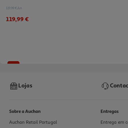
119.99 €/un
119,99 €
-67%
Lojas
Contac
Sobre a Auchan
Entregas
Auchan Retail Portugal
Entrega em c
Mesa Extensível Gardenstar Aluminio/vidro Preto 90/180x90xh75cm