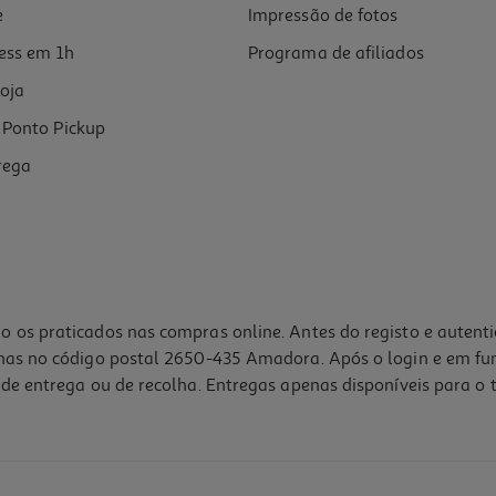
e
Impressão de fotos
ess em 1h
Programa de afiliados
oja
Ponto Pickup
rega
o os praticados nas compras online. Antes do registo e autent
lhas no código postal 2650-435 Amadora. Após o login e em fu
de entrega ou de recolha. Entregas apenas disponíveis para o t