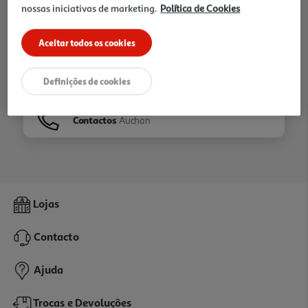
nossas iniciativas de marketing.
Política de Cookies
Ir para
Homepage
Aceitar todos os cookies
Veja os nossos
Folhetos
Definições de cookies
Contactos
Auchan
Lojas
Contacto
Ajuda
Trocas e Devoluções