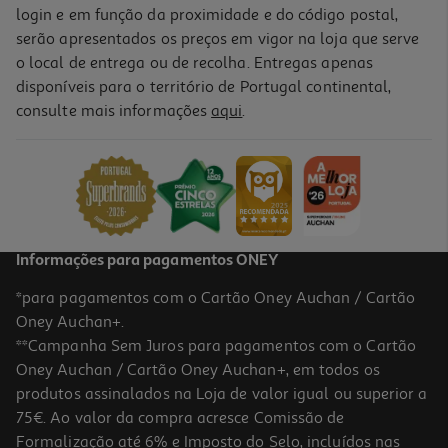
login e em função da proximidade e do código postal,
serão apresentados os preços em vigor na loja que serve
o local de entrega ou de recolha. Entregas apenas
disponíveis para o território de Portugal continental,
consulte mais informações
aqui
.
Informações para pagamentos ONEY
*para pagamentos com o Cartão Oney Auchan / Cartão
Oney Auchan+.
**Campanha Sem Juros para pagamentos com o Cartão
Oney Auchan / Cartão Oney Auchan+, em todos os
produtos assinalados na Loja de valor igual ou superior a
75€. Ao valor da compra acresce Comissão de
Formalização até 6% e Imposto do Selo, incluídos nas