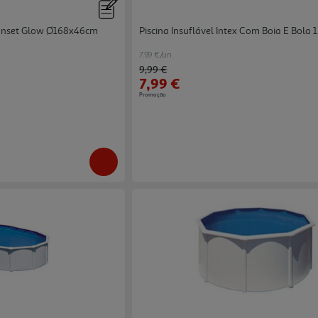
 Sunset Glow Ø168x46cm
Piscina Insuflável Intex Com Boia E Bola
7.99 €/un
Price reduced from
to
9,99 €
7,99 €
Promoção