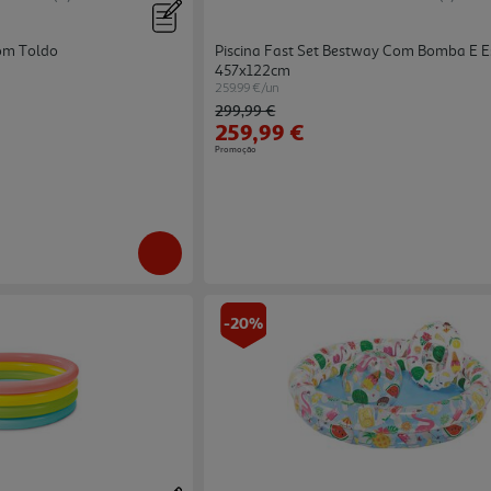
Com Toldo
Piscina Fast Set Bestway Com Bomba E 
457x122cm
259.99 €/un
Price reduced from
to
299,99 €
259,99 €
Promoção
-20%