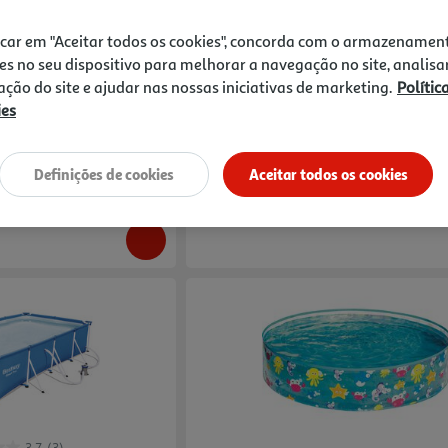
5.0
(1)
3.9
(15)
icar em "Aceitar todos os cookies", concorda com o armazenamen
86x25cm
Piscina Redonda Bestway Rattan Com B
es no seu dispositivo para melhorar a navegação no site, analisa
Escada 366x100 Cm
zação do site e ajudar nas nossas iniciativas de marketing.
Polític
249.99 €/un
Price reduced from
to
ies
299,99 €
249,99 €
Promoção
Definições de cookies
Aceitar todos os cookies