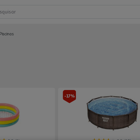
squisar
Piscinas
-17%