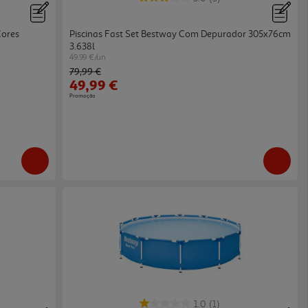
Cores
Piscinas Fast Set Bestway Com Depurador 305x76cm
3.638l
49.99 €/un
Price reduced from
to
79,99 €
49,99 €
Promoção
1.0
(1)