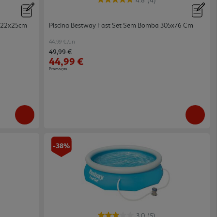
4.8
(4)
 122x25cm
Piscina Bestway Fast Set Sem Bomba 305x76 Cm
44.99 €/un
Price reduced from
to
49,99 €
44,99 €
Promoção
-38%
3.0
(5)