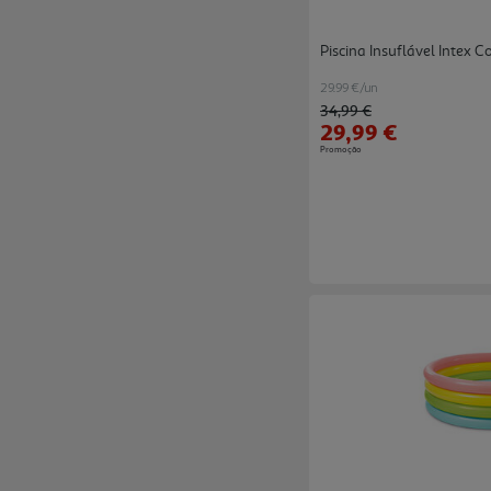
Piscina Insuflável Intex 
29.99 €/un
Price reduced from
to
34,99 €
29,99 €
Promoção