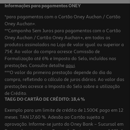
Informações para pagamentos ONEY
*para pagamentos com o Cartão Oney Auchan / Cartão
Oney Auchan+.
**Campanha Sem Juros para pagamentos com o Cartão
Oney Auchan / Cartão Oney Auchan+, em todos os
produtos assinalados na Loja de valor igual ou superior a
75€. Ao valor da compra acresce Comissão de
Formalização até 6% e Imposto do Selo, incluídos nas
prestações. Consulte detalhe
aqui
.
Piscina Redonda Gre Ø350 X120 Cm
***O valor da primeira prestação depende do dia da
compra, refletindo o cálculo de juros diários. Ao valor das
1099 €/un
prestações acresce o Imposto do Selo sobre a utilização
1.099,00 €
de Crédito.
TAEG DO CARTÃO DE CRÉDITO: 18,4 %
Exemplo para um limite de crédito de 1.500€ pago em 12
meses. TAN 17,60 %. Adesão ao Cartão sujeita a
aprovação. Informe-se junto do Oney Bank – Sucursal em