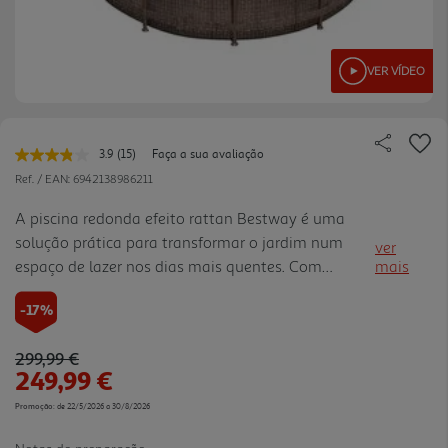
VER VÍDEO
3.9
(15)
Faça a sua avaliação
Leu
15
Ref. / EAN:
6942138986211
avaliações.
Link
A piscina redonda efeito rattan Bestway é uma
para
solução prática para transformar o jardim num
a
ver
mesma
espaço de lazer nos dias mais quentes. Com
mais
página.
366x100 cm, oferece uma área confortável para
-17%
brincar, refrescar e aproveitar momentos em
família. O acabamento efeito r attan dá um aspeto
Price reduced from
to
299,99 €
mais decorativo ao jardim, enquanto a bomba e a
249,99 €
escada completam a utilização. O formato foi
pensado para uma utilização simples em casa, com
Promoção:
de 22/5/2026 a 30/8/2026
montagem adequada a espaços exteriores e