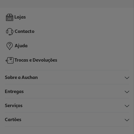
1.0
(1)
Piscina Redonda Bestway Com Bomba Ø366x76 Cm
Lojas
159.99 €/un
Contacto
159,99 €
Ajuda
Trocas e Devoluções
Sobre a Auchan
Entregas
Serviços
Cartões
Piscina Oval Gre Fil+esc 610x120x375cm
2299 €/un