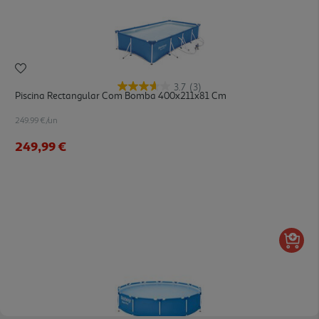
3.7
(3)
Piscina Rectangular Com Bomba 400x211x81 Cm
249.99 €/un
249,99 €