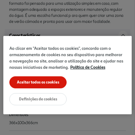
formato foi pensado para uma utilização simples em casa, com
montagem adequada a espaços exteriores e manutenção regular
da água. É uma escolha funcional p ara quem quer criar uma zona
de verão cómoda e pronta para usar com maior facilidade.
Características
Ao clicar em "Aceitar todos os cookies", concorda com o
Precauções Utilização
armazenamento de cookies no seu dispositivo para melhorar
Montar em local nivelado, manter tratamento regular da água,
a navegação no site, analisar a utilização do site e ajudar nas
limpar filtro, enxaguar e secar estrutura antes de guardar e
nossas iniciativas de marketing.
Política de Cookies
proteger de objetos cortantes.
Aceitar todos os cookies
Informação adicional
Embalagem ontém: 1 piscina, 1 bomba de filtro e 1 escada de
segurança.
Definições de cookies
Dimensões
366x100x366cm