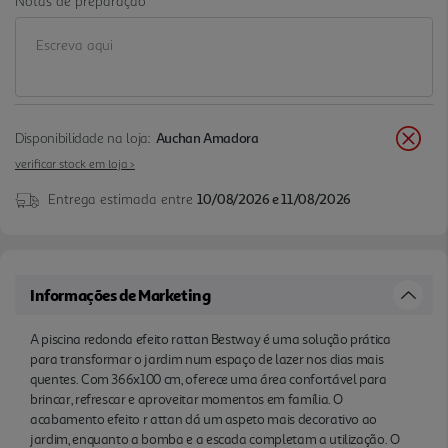
Notas de preparação
manutenção regular da água. É uma escolha
funcional p ara quem quer criar uma zona de verão
cómoda e pronta para usar com maior facilidade.
Disponibilidade na loja:
Auchan Amadora
verificar stock em loja >
Entrega estimada entre
10/08/2026 e 11/08/2026
Informações de Marketing
A piscina redonda efeito rattan Bestway é uma solução prática
para transformar o jardim num espaço de lazer nos dias mais
quentes. Com 366x100 cm, oferece uma área confortável para
brincar, refrescar e aproveitar momentos em família. O
acabamento efeito r attan dá um aspeto mais decorativo ao
jardim, enquanto a bomba e a escada completam a utilização. O