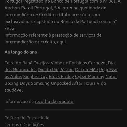
Portugal, registado no Banco de Portugal com o nº 881. A
Auchan Retail Portugal, S.A. atua na qualidade de
Intermediário de Crédito a título acessório com
exclusividade, registado no Banco de Portugal com o nº
7952.
Informação referente à prestação de serviços de
intermediação de crédito,
aqui
.
Piscina Redonda+filtro Gre +esc 350x120cm
Ao longo do ano
1299 €/un
Feira do Bebé
Queijos, Vinhos e Enchidos
Carnaval
Dia
1.299,00 €
dos Namorados
Dia do Pai
Páscoa
Dia da Mãe
Regresso
às Aulas
Singles' Day
Black Friday
Cyber Monday
Natal
Boxing Days
Samsung Unpacked
After Hours
Vida
saudável
Informação de
recolha de produto
.
Política de Privacidade
Termos e Condições