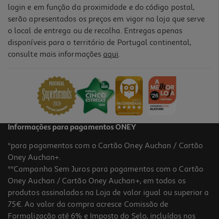
login e em função da proximidade e do código postal,
serão apresentados os preços em vigor na loja que serve
o local de entrega ou de recolha. Entregas apenas
disponíveis para o território de Portugal continental,
consulte mais informações
aqui
.
Informações para pagamentos ONEY
*para pagamentos com o Cartão Oney Auchan / Cartão
Oney Auchan+.
**Campanha Sem Juros para pagamentos com o Cartão
Oney Auchan / Cartão Oney Auchan+, em todos os
produtos assinalados na Loja de valor igual ou superior a
75€. Ao valor da compra acresce Comissão de
Formalização até 6% e Imposto do Selo, incluídos nas