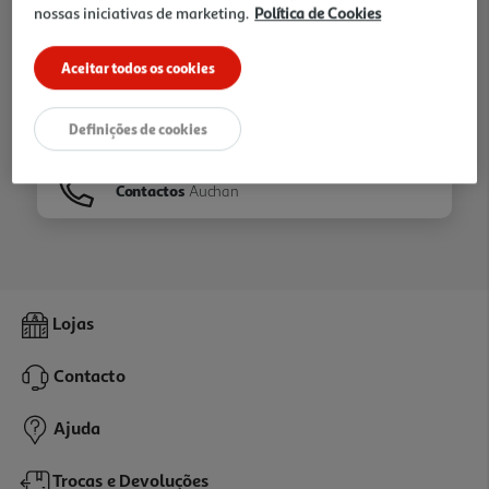
nossas iniciativas de marketing.
Política de Cookies
Ir para
Homepage
Aceitar todos os cookies
Veja os nossos
Folhetos
Definições de cookies
Contactos
Auchan
Lojas
Contacto
Ajuda
Trocas e Devoluções