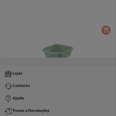
5.0
(1)
Alguidar Quadrado Actuel Verde 14l
Lojas
4.99 €/un
Contacto
4,99 €
Ajuda
Trocas e Devoluções