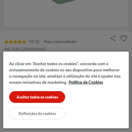
5.0
(2)
Faça a sua avaliação
Leu
2
Ref. / EAN:
3245678384817
avaliações.
Link
3.99 €/un
para
Ao clicar em "Aceitar todos os cookies", concorda com o
a
armazenamento de cookies no seu dispositivo para melhorar
mesma
a navegação no site, analisar a utilização do site e ajudar nas
página.
nossas iniciativas de marketing.
Política de Cookies
3,99 €
Aceitar todos os cookies
Notas de preparação
Definições de cookies