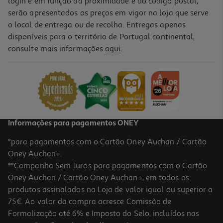
login e em função da proximidade e do código postal,
serão apresentados os preços em vigor na loja que serve
o local de entrega ou de recolha. Entregas apenas
disponíveis para o território de Portugal continental,
5.0
(1)
consulte mais informações
aqui
.
Alguidar Actuel Verde 10l
3.99 €/un
3,99 €
Informações para pagamentos ONEY
*para pagamentos com o Cartão Oney Auchan / Cartão
Oney Auchan+.
**Campanha Sem Juros para pagamentos com o Cartão
Oney Auchan / Cartão Oney Auchan+, em todos os
produtos assinalados na Loja de valor igual ou superior a
75€. Ao valor da compra acresce Comissão de
Formalização até 6% e Imposto do Selo, incluídos nas