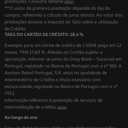
prestações. Consulte detalhe
aqui
.
4.7
(3)
Alguidar Redondo 20l Cores Sortidas
***O valor da primeira prestação depende do dia da
compra, refletindo o cálculo de juros diários. Ao valor das
3.79 €/un
prestações acresce o Imposto do Selo sobre a utilização
3,79 €
de Crédito.
TAEG DO CARTÃO DE CRÉDITO: 18,4 %
Exemplo para um limite de crédito de 1.500€ pago em 12
meses. TAN 17,60 %. Adesão ao Cartão sujeita a
aprovação. Informe-se junto do Oney Bank – Sucursal em
Portugal, registado no Banco de Portugal com o nº 881. A
Auchan Retail Portugal, S.A. atua na qualidade de
Intermediário de Crédito a título acessório com
exclusividade, registado no Banco de Portugal com o nº
7952.
Informação referente à prestação de serviços de
intermediação de crédito,
aqui
.
Alguidar Redondo 12.1l Cores Sortidas
Ao longo do ano
1.99 €/un