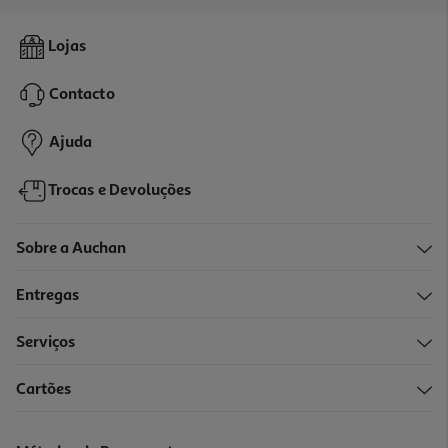
4.8
(6)
Cesto De Roupa Auchan 40l
Lojas
12.99 €/un
Contacto
12,99 €
Ajuda
Trocas e Devoluções
Sobre a Auchan
Entregas
Serviços
Cartões
Cesto Roupa Suja Actuel Algodão
7.99 €/un