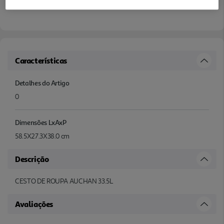
Características
Detalhes do Artigo
0
Dimensões LxAxP
58.5X27.3X38.0 cm
Descrição
CESTO DE ROUPA AUCHAN 33.5L
Avaliações