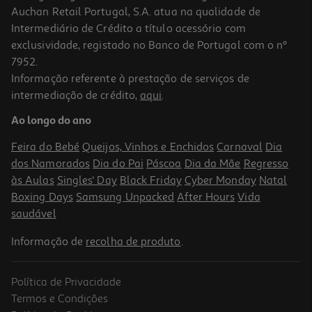
Auchan Retail Portugal, S.A. atua na qualidade de
Intermediário de Crédito a título acessório com
exclusividade, registado no Banco de Portugal com o nº
7952.
Informação referente à prestação de serviços de
intermediação de crédito,
aqui
.
Cesto Roupa Suja Cinza Actuel Plástico Reciclado 45l
Ao longo do ano
14.99 €/un
Feira do Bebé
Queijos, Vinhos e Enchidos
Carnaval
Dia
14,99 €
dos Namorados
Dia do Pai
Páscoa
Dia da Mãe
Regresso
às Aulas
Singles' Day
Black Friday
Cyber Monday
Natal
Boxing Days
Samsung Unpacked
After Hours
Vida
saudável
Informação de
recolha de produto
.
Política de Privacidade
Termos e Condições