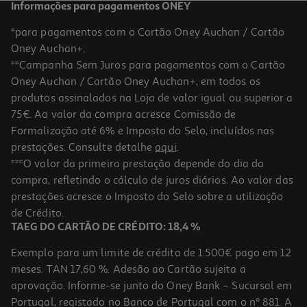
Informações para pagamentos ONEY
*para pagamentos com o Cartão Oney Auchan / Cartão
Oney Auchan+.
**Campanha Sem Juros para pagamentos com o Cartão
Oney Auchan / Cartão Oney Auchan+, em todos os
produtos assinalados na Loja de valor igual ou superior a
75€. Ao valor da compra acresce Comissão de
Formalização até 6% e Imposto do Selo, incluídos nas
prestações. Consulte detalhe
aqui
.
Cesto Para Roupa Suja Actuel Plástico Reciclado 60l
***O valor da primeira prestação depende do dia da
compra, refletindo o cálculo de juros diários. Ao valor das
15.99 €/un
prestações acresce o Imposto do Selo sobre a utilização
15,99 €
de Crédito.
TAEG DO CARTÃO DE CRÉDITO: 18,4 %
Exemplo para um limite de crédito de 1.500€ pago em 12
meses. TAN 17,60 %. Adesão ao Cartão sujeita a
aprovação. Informe-se junto do Oney Bank – Sucursal em
Portugal, registado no Banco de Portugal com o nº 881. A