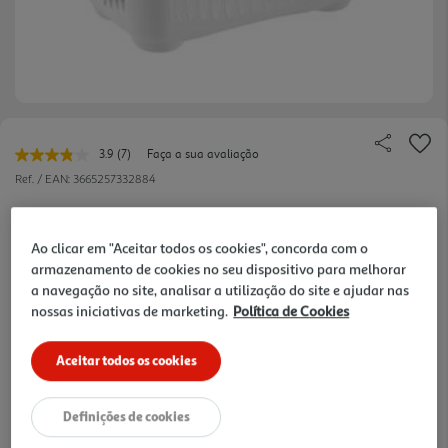
3.9
(7)
Faça a sua avaliação
Leu
7
Ref. / EAN:
3665257332884
avaliações.
Link
6.99 €/un
para
a
Ao clicar em "Aceitar todos os cookies", concorda com o
mesma
armazenamento de cookies no seu dispositivo para melhorar
página.
a navegação no site, analisar a utilização do site e ajudar nas
6,99 €
nossas iniciativas de marketing.
Política de Cookies
Notas de preparação
Aceitar todos os cookies
Definições de cookies