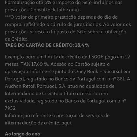
Formalização até 6% e Imposto do Selo, incluídos nas
prestações. Consulte detalhe
aqui
.
Cesto Roupa Lavada Actuel Plástico Reciclado 39l
***O valor da primeira prestação depende do dia da
compra, refletindo o cálculo de juros diários. Ao valor das
6.99 €/un
prestações acresce o Imposto do Selo sobre a utilização
6,99 €
de Crédito.
TAEG DO CARTÃO DE CRÉDITO: 18,4 %
Exemplo para um limite de crédito de 1.500€ pago em 12
meses. TAN 17,60 %. Adesão ao Cartão sujeita a
aprovação. Informe-se junto do Oney Bank – Sucursal em
Portugal, registado no Banco de Portugal com o nº 881. A
Auchan Retail Portugal, S.A. atua na qualidade de
Intermediário de Crédito a título acessório com
exclusividade, registado no Banco de Portugal com o nº
7952.
Informação referente à prestação de serviços de
intermediação de crédito,
aqui
.
Cesto Roupa Suja Actuel Algodão
Ao longo do ano
7.99 €/un