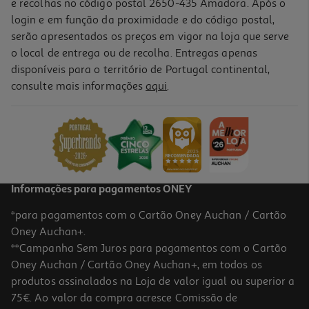
e recolhas no código postal 2650-435 Amadora. Após o
login e em função da proximidade e do código postal,
serão apresentados os preços em vigor na loja que serve
o local de entrega ou de recolha. Entregas apenas
disponíveis para o território de Portugal continental,
4.8
(6)
consulte mais informações
aqui
.
Cesto De Roupa Auchan 40l
12.99 €/un
12,99 €
Informações para pagamentos ONEY
*para pagamentos com o Cartão Oney Auchan / Cartão
Oney Auchan+.
**Campanha Sem Juros para pagamentos com o Cartão
Oney Auchan / Cartão Oney Auchan+, em todos os
produtos assinalados na Loja de valor igual ou superior a
75€. Ao valor da compra acresce Comissão de