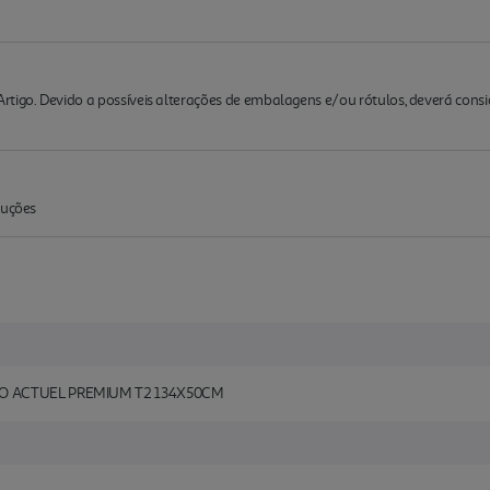
rtigo. Devido a possíveis alterações de embalagens e/ou rótulos, deverá cons
ruções
O ACTUEL PREMIUM T2 134X50CM