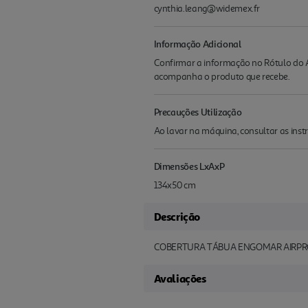
cynthia.leang@widemex.fr
Informação Adicional
Confirmar a informação no Rótulo do A
acompanha o produto que recebe.
Precauções Utilização
Ao lavar na máquina, consultar as inst
Dimensões LxAxP
134x50 cm
Descrição
COBERTURA TÁBUA ENGOMAR AIRPR
Avaliações