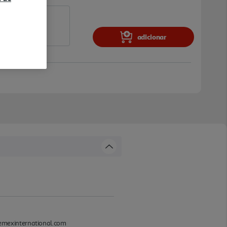
adicionar
demexinternational.com