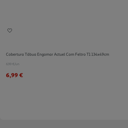
Cobertura Tábua Engomar Actuel Com Feltro T1 134x49cm
6.99 €/un
6,99 €