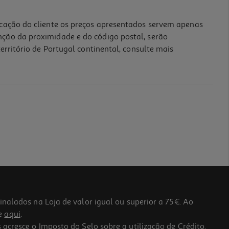
icação do cliente os preços apresentados servem apenas
nção da proximidade e do código postal, serão
erritório de Portugal continental, consulte mais
lados na Loja de valor igual ou superior a 75€. Ao
he
aqui
.
 acresce o Imposto do Selo sobre a utilização de Crédito.