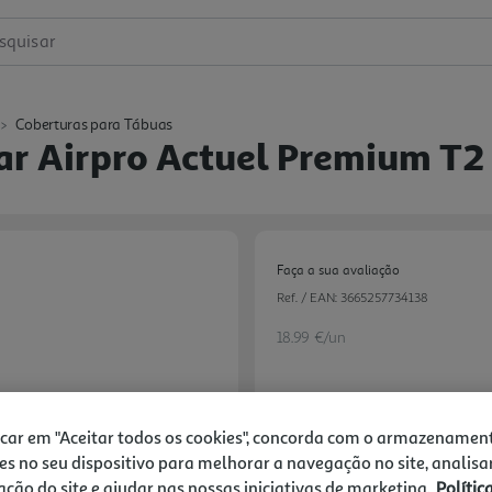
squisar
Coberturas para Tábuas
r Airpro Actuel Premium T
Faça a sua avaliação
Ref. / EAN:
3665257734138
18.99 €/un
18,99 €
icar em "Aceitar todos os cookies", concorda com o armazenamen
es no seu dispositivo para melhorar a navegação no site, analisa
Notas de preparação
zação do site e ajudar nas nossas iniciativas de marketing.
Polític