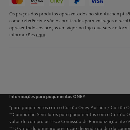
Os preços dos produtos apresentados no site Auchan.pt sã
como referência e são os praticados para entregas e reco
apresentados os preços em vigor na loja que serve o local 
informações
aqui
.
Cobertura Tábua Engomar Auchan 2 Camadas T2
5.49 €/un
5,49 €
Informações para pagamentos ONEY
*para pagamentos com o Cartão Oney Auchan / Cartão O
**Campanha Sem Juros para pagamentos com o Cartão Oney
valor da compra acresce Comissão de Formalização até 6%
***O valor da primeira prestação depende do dia da compra,