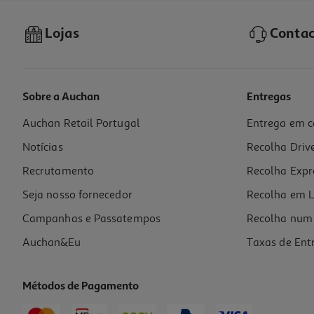
Lojas
Contac
Sobre a Auchan
Entregas
Auchan Retail Portugal
Entrega em c
Cobertura Tábua Engomar Actuel Algodão T1 132x49cm
Notícias
Recolha Driv
6.99 €/un
Recrutamento
Recolha Expr
6,99 €
Seja nosso fornecedor
Recolha em L
Campanhas e Passatempos
Recolha num 
Auchan&Eu
Taxas de Ent
Métodos de Pagamento