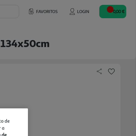
FAVORITOS
LOGIN
0,00 €
2 134x50cm
to de
r a
a de