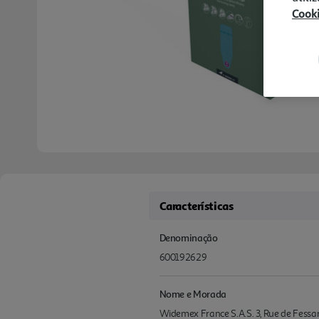
Cook
Características
Denominação
600192629
Nome e Morada
Widemex France S.A.S. 3, Rue de Fess