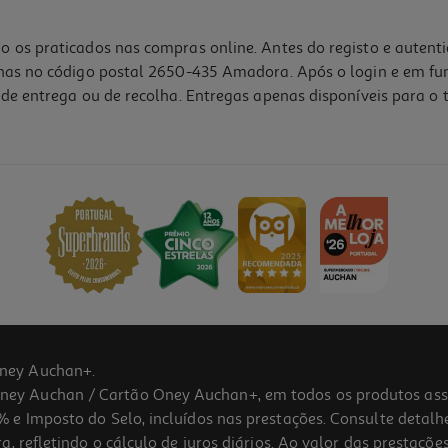
o os praticados nas compras online. Antes do registo e autent
lhas no código postal 2650-435 Amadora. Após o login e em fu
de entrega ou de recolha. Entregas apenas disponíveis para o t
3.4
(5)
ney Auchan+.
 Auchan / Cartão Oney Auchan+, em todos os produtos assina
 e Imposto do Selo, incluídos nas prestações. Consulte detal
 refletindo o cálculo de juros diários. Ao valor das prestações