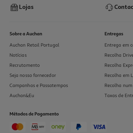
Lojas
Contac
Sobre a Auchan
Entregas
Auchan Retail Portugal
Entrega em c
Corda Para Roupa Actuel 20 Metros Cores Sortidas
Notícias
Recolha Driv
1.49 €/un
Recrutamento
Recolha Expr
1,49 €
Seja nosso fornecedor
Recolha em L
Campanhas e Passatempos
Recolha num 
Auchan&Eu
Taxas de Ent
Métodos de Pagamento