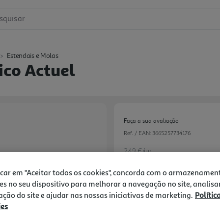
squisar
Estendais e Molas
ico Actuel
Faça a sua avaliação
Ref. / EAN:
3665257734176
2.49 €/un
icar em "Aceitar todos os cookies", concorda com o armazenamen
es no seu dispositivo para melhorar a navegação no site, analisa
2,49 €
zação do site e ajudar nas nossas iniciativas de marketing.
Polític
ies
Notas de preparação