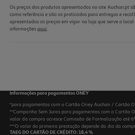
Os preços dos produtos apresentados no site Auchan.pt sã
como referência e são os praticados para entregas e reco
apresentados os preços em vigor na loja que serve o local 
informações
aqui
.
Conjunto 24 Molas Plástico Polegar
1.49 €/un
1,49 €
Informações para pagamentos ONEY
*para pagamentos com o Cartão Oney Auchan / Cartão O
**Campanha Sem Juros para pagamentos com o Cartão Oney
valor da compra acresce Comissão de Formalização até 6%
***O valor da primeira prestação depende do dia da compra,
TAEG DO CARTÃO DE CRÉDITO: 18,4 %