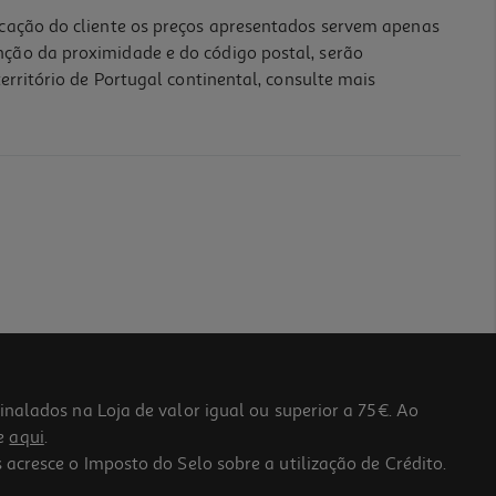
icação do cliente os preços apresentados servem apenas
nção da proximidade e do código postal, serão
erritório de Portugal continental, consulte mais
lados na Loja de valor igual ou superior a 75€. Ao
he
aqui
.
 acresce o Imposto do Selo sobre a utilização de Crédito.