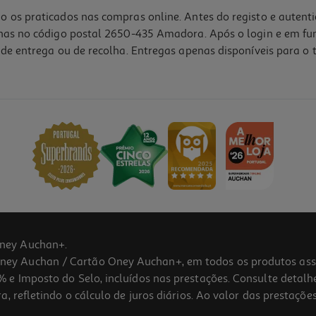
o os praticados nas compras online. Antes do registo e autent
lhas no código postal 2650-435 Amadora. Após o login e em fu
de entrega ou de recolha. Entregas apenas disponíveis para o t
5.0
(1)
ney Auchan+.
 Auchan / Cartão Oney Auchan+, em todos os produtos assina
 e Imposto do Selo, incluídos nas prestações. Consulte detal
 refletindo o cálculo de juros diários. Ao valor das prestações