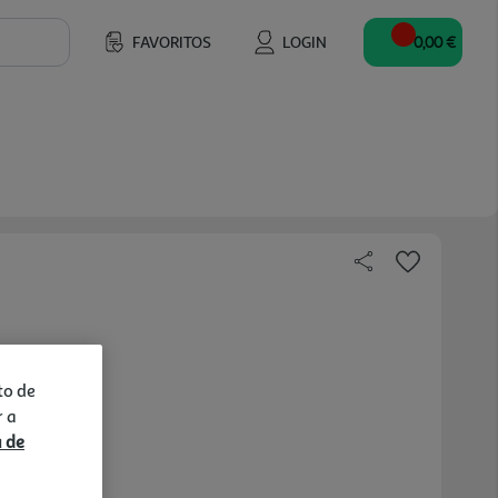
FAVORITOS
LOGIN
0,00 €
to de
r a
a de