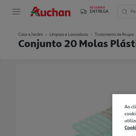
RESERVAR
ENTREGA
Pe
Casa e Jardim
Limpeza e Lavandaria
Tratamento de Roupa
Conjunto 20 Molas Plást
Ao cl
cooki
utili
Cook