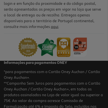
login e em função da proximidade e do código postal,
serão apresentados os preços em vigor na loja que serve
o local de entrega ou de recolha. Entregas apenas
disponíveis para o território de Portugal continental,
consulte mais informações
aqui
.
Informações para pagamentos ONEY
*para pagamentos com o Cartão Oney Auchan / Cartão
Oney Auchan+.
**Campanha Sem Juros para pagamentos com o Cartão
Oney Auchan / Cartão Oney Auchan+, em todos os
produtos assinalados na Loja de valor igual ou superior a
75€. Ao valor da compra acresce Comissão de
Formalização até 6% e Imposto do Selo, incluídos nas