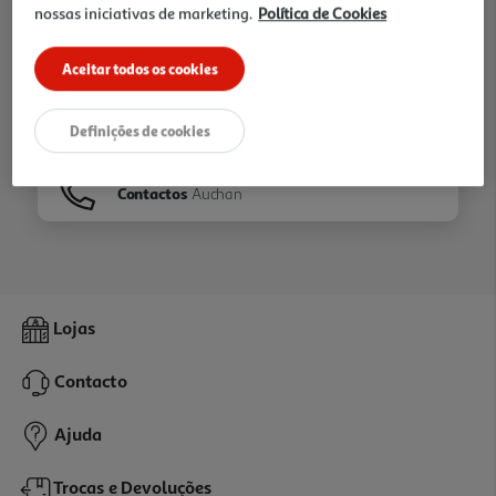
nossas iniciativas de marketing.
Política de Cookies
Ir para
Homepage
Aceitar todos os cookies
Veja os nossos
Folhetos
Definições de cookies
Contactos
Auchan
Lojas
Contacto
Ajuda
Trocas e Devoluções