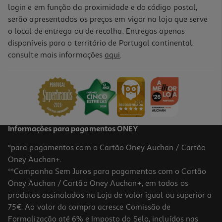
login e em função da proximidade e do código postal,
serão apresentados os preços em vigor na loja que serve
o local de entrega ou de recolha. Entregas apenas
disponíveis para o território de Portugal continental,
consulte mais informações
aqui
.
Informações para pagamentos ONEY
*para pagamentos com o Cartão Oney Auchan / Cartão
Oney Auchan+.
**Campanha Sem Juros para pagamentos com o Cartão
Oney Auchan / Cartão Oney Auchan+, em todos os
produtos assinalados na Loja de valor igual ou superior a
75€. Ao valor da compra acresce Comissão de
Formalização até 6% e Imposto do Selo, incluídos nas