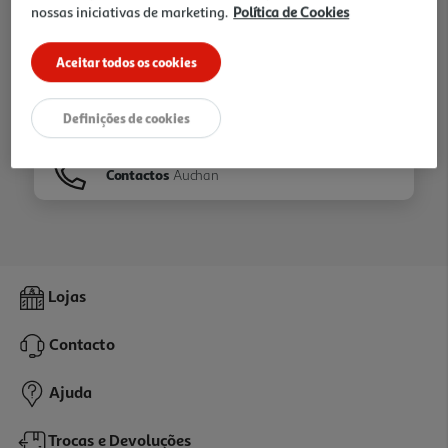
nossas iniciativas de marketing.
Política de Cookies
Ir para
Homepage
Aceitar todos os cookies
Veja os nossos
Folhetos
Definições de cookies
Contactos
Auchan
Lojas
Contacto
Ajuda
Trocas e Devoluções