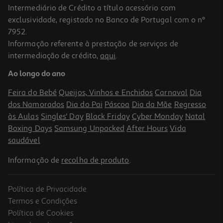
Intermediário de Crédito a título acessório com
exclusividade, registado no Banco de Portugal com o nº
7952.
Informação referente à prestação de serviços de
intermediação de crédito,
aqui
.
Calice Gemini Crisal Vidro 28cl
Ao longo do ano
1.99 €/un
Feira do Bebé
Queijos, Vinhos e Enchidos
Carnaval
Dia
1,99 €
dos Namorados
Dia do Pai
Páscoa
Dia da Mãe
Regresso
às Aulas
Singles' Day
Black Friday
Cyber Monday
Natal
Boxing Days
Samsung Unpacked
After Hours
Vida
saudável
Informação de
recolha de produto
.
Política de Privacidade
Termos e Condições
Política de Cookies