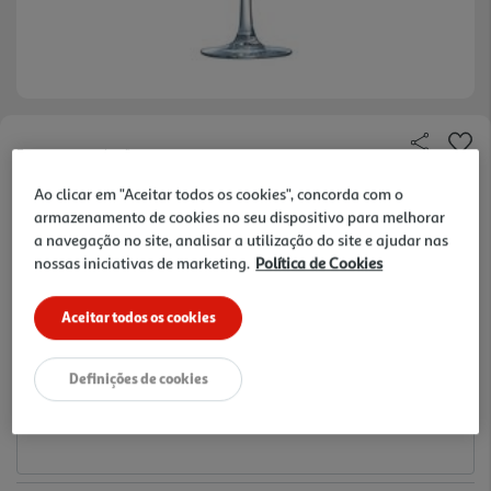
Faça a sua avaliação
Ref. / EAN:
3245679538240
Ao clicar em "Aceitar todos os cookies", concorda com o
armazenamento de cookies no seu dispositivo para melhorar
1.99 €/un
a navegação no site, analisar a utilização do site e ajudar nas
nossas iniciativas de marketing.
Política de Cookies
1,99 €
Aceitar todos os cookies
Notas de preparação
Definições de cookies