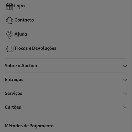
4.7
(3)
Cálice Tulipa Luminarc Vidro 58cl
Lojas
1.99 €/un
Contacto
1,99 €
Ajuda
Trocas e Devoluções
Sobre a Auchan
Entregas
Serviços
Cartões
Cálice Equip Home Luminarc Vidro 24cl
1.89 €/un
Métodos de Pagamento
1,89 €