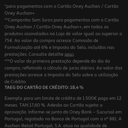
*para pagamentos com o Cartão Oney Auchan / Cartão
Oney Auchan+.
**Campanha Sem Juros para pagamentos com o Cartão
Oney Auchan / Cartão Oney Auchan+, em todos os
produtos assinalados na Loja de valor igual ou superior a
75€. Ao valor da compra acresce Comissão de
Formalização até 6% e Imposto do Selo, incluídos nas
prestações. Consulte detalhe
aqui
.
5.0
(2)
Calice Gemini Crisal Vidro 19cl
***O valor da primeira prestação depende do dia da
compra, refletindo o cálculo de juros diários. Ao valor das
1.69 €/un
prestações acresce o Imposto do Selo sobre a utilização
1,69 €
de Crédito.
TAEG DO CARTÃO DE CRÉDITO: 18,4 %
Exemplo para um limite de crédito de 1.500€ pago em 12
meses. TAN 17,60 %. Adesão ao Cartão sujeita a
aprovação. Informe-se junto do Oney Bank – Sucursal em
Portugal, registado no Banco de Portugal com o nº 881. A
Auchan Retail Portugal, S.A. atua na qualidade de