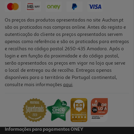
Os preços dos produtos apresentados no site Auchan.pt
são os praticados nas compras online. Antes do registo e
autenticação do cliente os preços apresentados servem
apenas como referência e são os praticados para entregas
e recolhas no código postal 2650-435 Amadora. Após o
login e em função da proximidade e do código postal,
-14%
serão apresentados os preços em vigor na loja que serve
o local de entrega ou de recolha. Entregas apenas
disponíveis para o território de Portugal continental,
consulte mais informações
aqui
.
Cálice Country Vidro 31cl
1.89 €/un
Price reduced from
to
2,19 €
1,89 €
Promoção
Informações para pagamentos ONEY