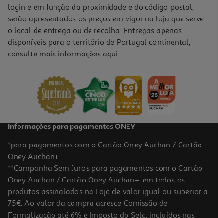
login e em função da proximidade e do código postal,
serão apresentados os preços em vigor na loja que serve
o local de entrega ou de recolha. Entregas apenas
disponíveis para o território de Portugal continental,
consulte mais informações
aqui
.
Informações para pagamentos ONEY
*para pagamentos com o Cartão Oney Auchan / Cartão
Oney Auchan+.
**Campanha Sem Juros para pagamentos com o Cartão
Oney Auchan / Cartão Oney Auchan+, em todos os
produtos assinalados na Loja de valor igual ou superior a
75€. Ao valor da compra acresce Comissão de
Formalização até 6% e Imposto do Selo, incluídos nas