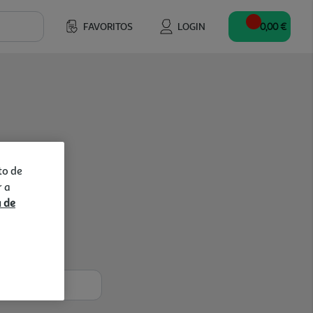
FAVORITOS
LOGIN
0,00 €
to de
r a
a de