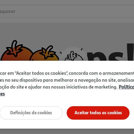
squisar
icar em "Aceitar todos os cookies", concorda com o armazenamen
es no seu dispositivo para melhorar a navegação no site, analisa
zação do site e ajudar nas nossas iniciativas de marketing.
Polític
ies
Não temos o que procura.
Vamos tentar de novo?
Definições de cookies
Aceitar todos os cookies