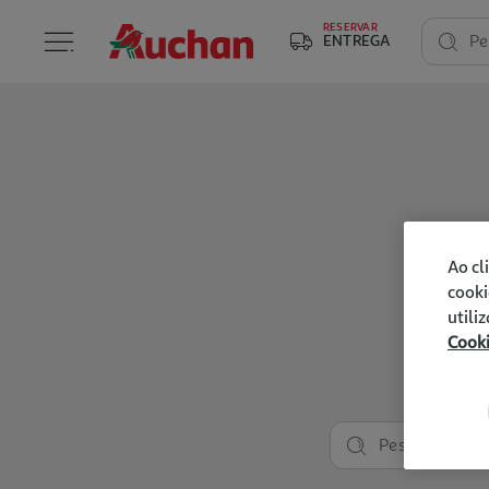
RESERVAR
ENTREGA
Pe
Ao cl
cooki
utili
Cook