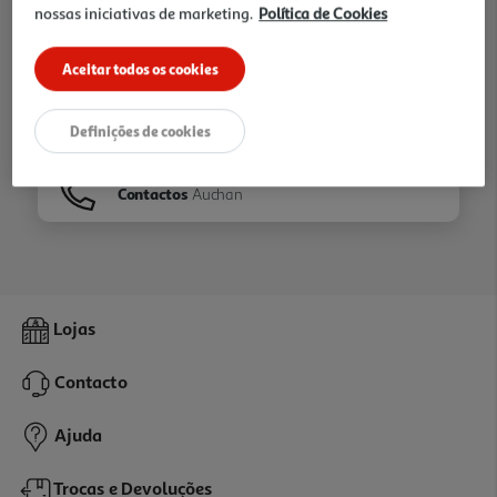
nossas iniciativas de marketing.
Política de Cookies
Ir para
Homepage
Aceitar todos os cookies
Veja os nossos
Folhetos
Definições de cookies
Contactos
Auchan
Lojas
Contacto
Ajuda
Trocas e Devoluções