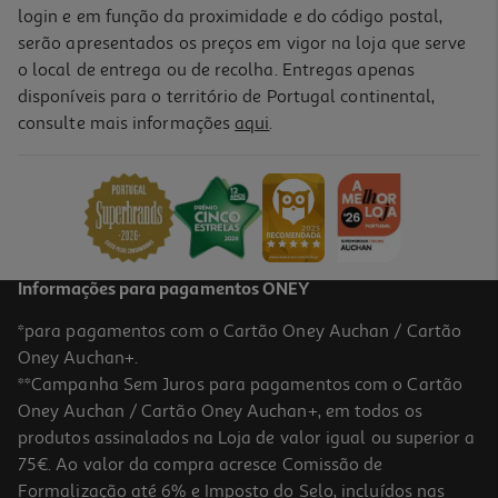
login e em função da proximidade e do código postal,
serão apresentados os preços em vigor na loja que serve
o local de entrega ou de recolha. Entregas apenas
disponíveis para o território de Portugal continental,
consulte mais informações
aqui
.
Informações para pagamentos ONEY
*para pagamentos com o Cartão Oney Auchan / Cartão
Oney Auchan+.
**Campanha Sem Juros para pagamentos com o Cartão
Oney Auchan / Cartão Oney Auchan+, em todos os
produtos assinalados na Loja de valor igual ou superior a
75€. Ao valor da compra acresce Comissão de
Formalização até 6% e Imposto do Selo, incluídos nas