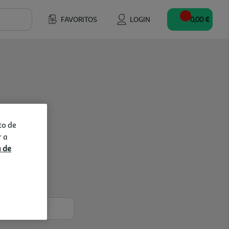
FAVORITOS
LOGIN
0,00 €
to de
r a
a de