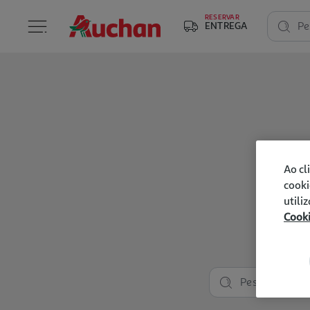
RESERVAR
ENTREGA
Pe
Ao cl
cooki
utili
Cook