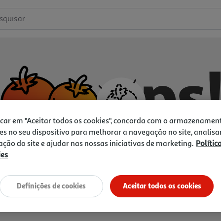
squisar
icar em "Aceitar todos os cookies", concorda com o armazenamen
es no seu dispositivo para melhorar a navegação no site, analisa
zação do site e ajudar nas nossas iniciativas de marketing.
Polític
ies
Não temos o que procura.
Vamos tentar de novo?
Definições de cookies
Aceitar todos os cookies