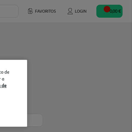
FAVORITOS
LOGIN
0,00 €
to de
r a
a de