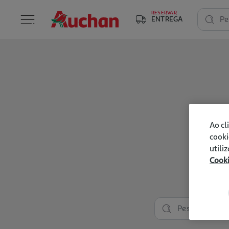
RESERVAR
ENTREGA
Pe
Ao cl
cooki
utili
Cook