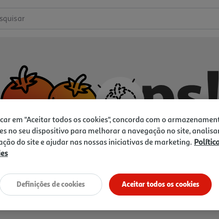
squisar
icar em "Aceitar todos os cookies", concorda com o armazenamen
es no seu dispositivo para melhorar a navegação no site, analisa
zação do site e ajudar nas nossas iniciativas de marketing.
Polític
ies
Não temos o que procura.
Vamos tentar de novo?
Definições de cookies
Aceitar todos os cookies