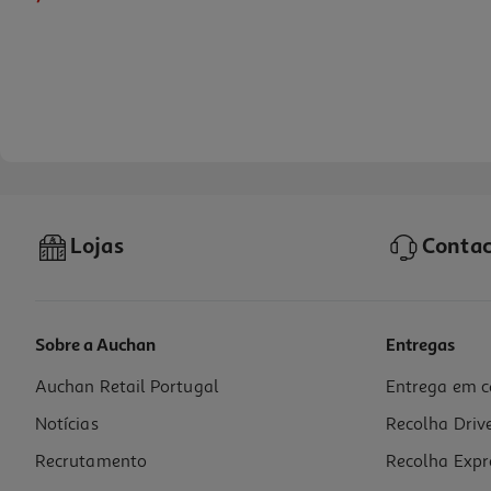
Lojas
Contac
Sobre a Auchan
Entregas
Auchan Retail Portugal
Entrega em c
Saladeira Reutilizável Actuel Em Plástico Transparente 18cm
Notícias
Recolha Driv
2.49 €/un
Recrutamento
Recolha Expr
2,49 €