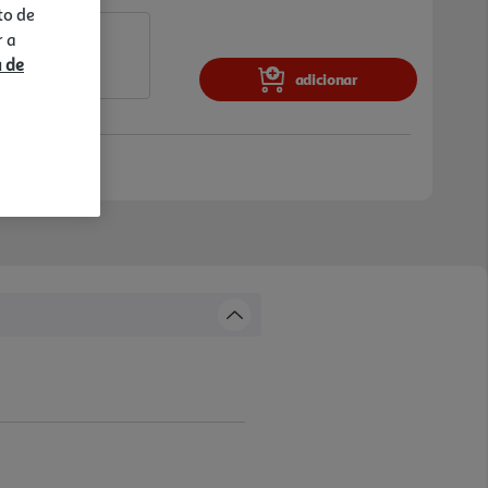
to de
r a
a de
adicionar