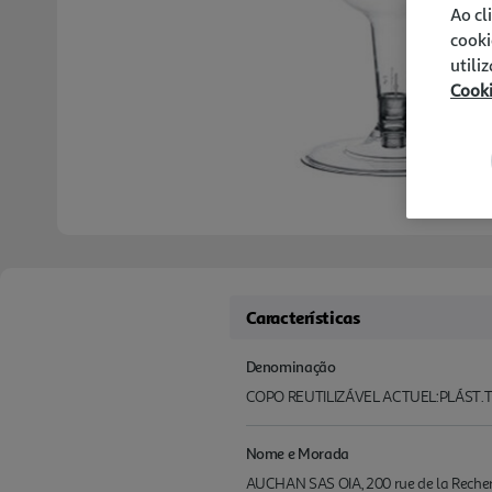
Ao cl
cooki
utili
Cook
Características
Denominação
COPO REUTILIZÁVEL ACTUEL:PLÁST.T
Nome e Morada
AUCHAN SAS OIA, 200 rue de la Recherch