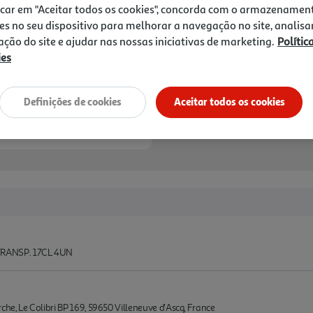
icar em "Aceitar todos os cookies", concorda com o armazenamen
es no seu dispositivo para melhorar a navegação no site, analisa
zação do site e ajudar nas nossas iniciativas de marketing.
Polític
ies
Definições de cookies
Aceitar todos os cookies
RANSP. 17CL 4UN
e, Le Colibri BP 169, 59650 Villeneuve d'Ascq, France