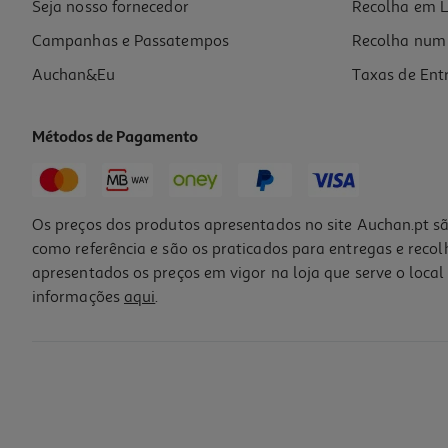
Seja nosso fornecedor
Recolha em L
Campanhas e Passatempos
Recolha num 
Auchan&Eu
Taxas de Ent
Métodos de Pagamento
Os preços dos produtos apresentados no site Auchan.pt sã
como referência e são os praticados para entregas e reco
apresentados os preços em vigor na loja que serve o local 
informações
aqui
.
Flute Reutilizável Actuel Plástico Transparente 14cl Pack 4 Unidades
2.49 €/un
2,49 €