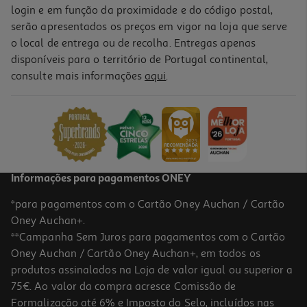
login e em função da proximidade e do código postal,
serão apresentados os preços em vigor na loja que serve
o local de entrega ou de recolha. Entregas apenas
disponíveis para o território de Portugal continental,
consulte mais informações
aqui
.
Informações para pagamentos ONEY
*para pagamentos com o Cartão Oney Auchan / Cartão
Oney Auchan+.
**Campanha Sem Juros para pagamentos com o Cartão
Oney Auchan / Cartão Oney Auchan+, em todos os
produtos assinalados na Loja de valor igual ou superior a
75€. Ao valor da compra acresce Comissão de
Formalização até 6% e Imposto do Selo, incluídos nas