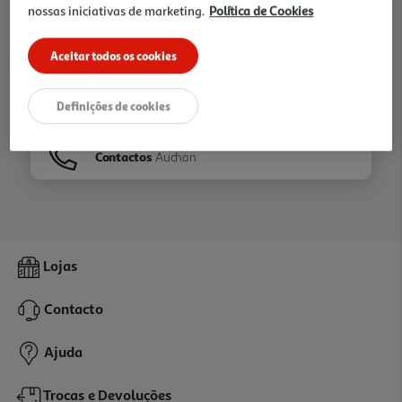
nossas iniciativas de marketing.
Política de Cookies
Ir para
Homepage
Aceitar todos os cookies
Veja os nossos
Folhetos
Definições de cookies
Contactos
Auchan
Lojas
Contacto
Ajuda
Trocas e Devoluções