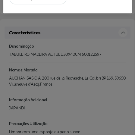
Características
Denominação
TABULEIRO MADEIRA ACTUEL:30X40CM 600122597
Nome e Morada
AUCHAN SAS OIA, 200 rue de la Recherche, Le Colibri BP 169, 59650
Villeneuve d'Ascq, France
Informação Adicional
JAPANDI
Precauções Utilização
Limpar com uma esponja ou pano suave