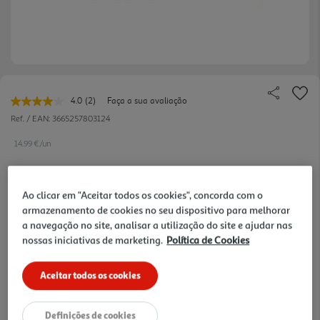
4.0
(2)
Faça a sua avaliação
Leu
2
Ref. / EAN:
3665257803124
avaliações.
Link
14.99 €/un
para
a
mesma
página.
Ao clicar em "Aceitar todos os cookies", concorda com o
14,99 €
armazenamento de cookies no seu dispositivo para melhorar
a navegação no site, analisar a utilização do site e ajudar nas
nossas iniciativas de marketing.
Política de Cookies
Notas de preparação
Aceitar todos os cookies
Definições de cookies