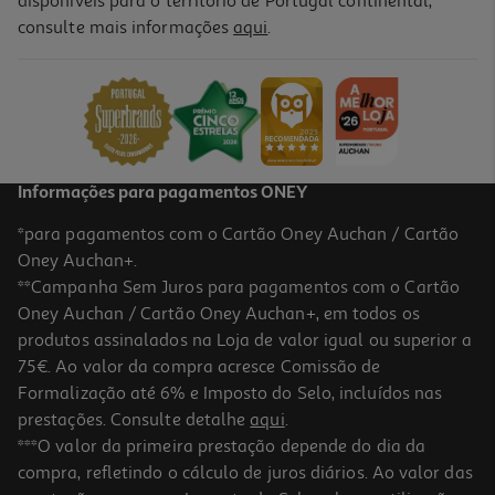
disponíveis para o território de Portugal continental,
consulte mais informações
aqui
.
Taça Porcelana Actuel Hanoi 11.4cm
2.99 €/un
2,99 €
Informações para pagamentos ONEY
*para pagamentos com o Cartão Oney Auchan / Cartão
Oney Auchan+.
**Campanha Sem Juros para pagamentos com o Cartão
Oney Auchan / Cartão Oney Auchan+, em todos os
produtos assinalados na Loja de valor igual ou superior a
75€. Ao valor da compra acresce Comissão de
Formalização até 6% e Imposto do Selo, incluídos nas
prestações. Consulte detalhe
aqui
.
Conjunto De 4 Taças Para Gelado Vidro Actuel Ø10cm
***O valor da primeira prestação depende do dia da
compra, refletindo o cálculo de juros diários. Ao valor das
7.99 €/un