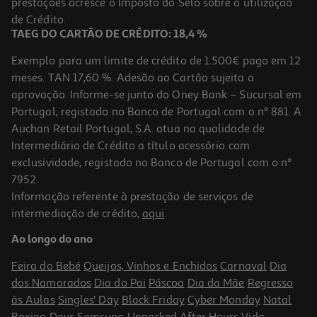
prestações acresce o Imposto do Selo sobre a utilização
7,99 €
de Crédito.
TAEG DO CARTÃO DE CRÉDITO: 18,4 %
Exemplo para um limite de crédito de 1.500€ pago em 12
meses. TAN 17,60 %. Adesão ao Cartão sujeita a
aprovação. Informe-se junto do Oney Bank – Sucursal em
Portugal, registado no Banco de Portugal com o nº 881. A
Auchan Retail Portugal, S.A. atua na qualidade de
Intermediário de Crédito a título acessório com
exclusividade, registado no Banco de Portugal com o nº
7952.
Informação referente à prestação de serviços de
intermediação de crédito,
aqui
.
Taça Gelado Porcelana Actuel Verde 20cl
Ao longo do ano
3.99 €/un
Feira do Bebé
Queijos, Vinhos e Enchidos
Carnaval
Dia
3,99 €
dos Namorados
Dia do Pai
Páscoa
Dia da Mãe
Regresso
às Aulas
Singles' Day
Black Friday
Cyber Monday
Natal
Boxing Days
Samsung Unpacked
After Hours
Vida