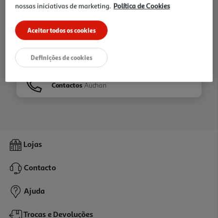
nossas iniciativas de marketing.
Política de Cookies
Ir para
Homepage
Aceitar todos os cookies
Veja os nossos
Folhetos
Definições de cookies
Contactos
Auchan
Lojas
Contacto
Ajuda
Trocas e Devoluções