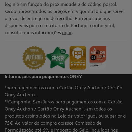
login e em função da proximidade e do código postal,
serão apresentados os preços em vigor na loja que serve
o local de entrega ou de recolha. Entregas apenas
disponíveis para o território de Portugal continental,
consulte mais informações
aqui
.
Informações para pagamentos ONEY
*para pagamentos com o Cartão Oney Auchan / Cartão
Oney Auchan+.
**Campanha Sem Juros para pagamentos com o Cartão
Oney Auchan / Cartão Oney Auchan+, em todos os
produtos assinalados na Loja de valor igual ou superior a
75€. Ao valor da compra acresce Comissão de
Formalização até 6% e Imposto do Selo, incluídos nas