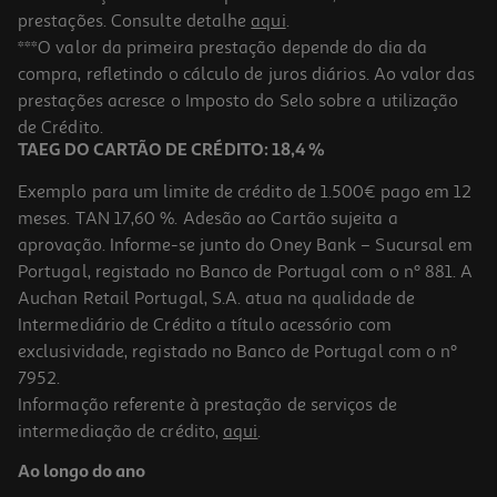
prestações. Consulte detalhe
aqui
.
Caneca Actuel Verde/branco 50cl
***O valor da primeira prestação depende do dia da
compra, refletindo o cálculo de juros diários. Ao valor das
3.49 €/un
prestações acresce o Imposto do Selo sobre a utilização
3,49 €
de Crédito.
TAEG DO CARTÃO DE CRÉDITO: 18,4 %
Exemplo para um limite de crédito de 1.500€ pago em 12
meses. TAN 17,60 %. Adesão ao Cartão sujeita a
aprovação. Informe-se junto do Oney Bank – Sucursal em
Portugal, registado no Banco de Portugal com o nº 881. A
Auchan Retail Portugal, S.A. atua na qualidade de
Intermediário de Crédito a título acessório com
exclusividade, registado no Banco de Portugal com o nº
7952.
Informação referente à prestação de serviços de
intermediação de crédito,
aqui
.
Caneca Audrey Actuel Vidro 25cl
Ao longo do ano
1.99 €/un