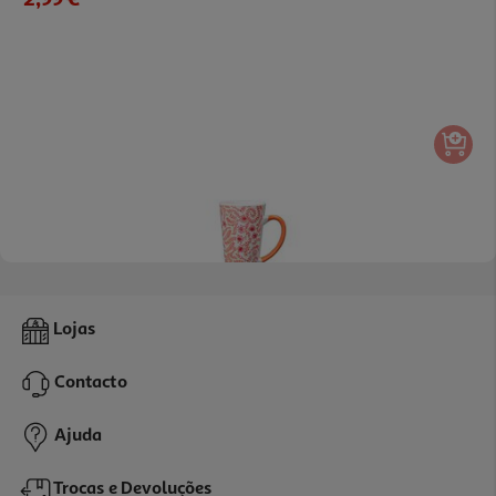
Caneca Matcha Actuel Porcelana 50cl
Lojas
3.99 €/un
Contacto
3,99 €
Ajuda
Trocas e Devoluções