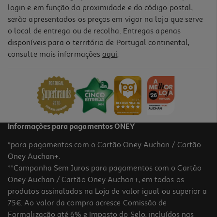
login e em função da proximidade e do código postal,
serão apresentados os preços em vigor na loja que serve
o local de entrega ou de recolha. Entregas apenas
disponíveis para o território de Portugal continental,
consulte mais informações
aqui
.
Caneca Dog Actuel Porcelana 45 Cl
6.99 €/un
6,99 €
Informações para pagamentos ONEY
*para pagamentos com o Cartão Oney Auchan / Cartão
Oney Auchan+.
**Campanha Sem Juros para pagamentos com o Cartão
Oney Auchan / Cartão Oney Auchan+, em todos os
produtos assinalados na Loja de valor igual ou superior a
75€. Ao valor da compra acresce Comissão de
Formalização até 6% e Imposto do Selo, incluídos nas