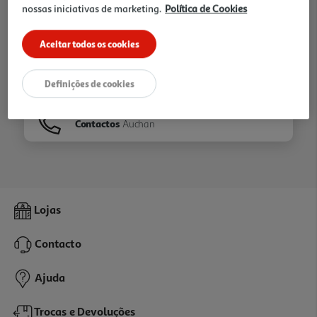
nossas iniciativas de marketing.
Política de Cookies
Ir para
Homepage
Aceitar todos os cookies
Veja os nossos
Folhetos
Definições de cookies
Contactos
Auchan
Lojas
Contacto
Ajuda
Trocas e Devoluções