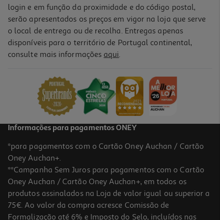
login e em função da proximidade e do código postal,
serão apresentados os preços em vigor na loja que serve
o local de entrega ou de recolha. Entregas apenas
disponíveis para o território de Portugal continental,
consulte mais informações
aqui
.
Informações para pagamentos ONEY
*para pagamentos com o Cartão Oney Auchan / Cartão
Oney Auchan+.
**Campanha Sem Juros para pagamentos com o Cartão
Oney Auchan / Cartão Oney Auchan+, em todos os
produtos assinalados na Loja de valor igual ou superior a
75€. Ao valor da compra acresce Comissão de
Formalização até 6% e Imposto do Selo, incluídos nas