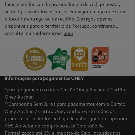
login e em função da proximidade e do código postal,
serão apresentados os preços em vigor na loja que serve
o local de entrega ou de recolha. Entregas apenas
disponíveis para o território de Portugal continental,
consulte mais informações
aqui
.
Informações para pagamentos ONEY
*para pagamentos com o Cartão Oney Auchan / Cartão
Oney Auchan+.
**Campanha Sem Juros para pagamentos com o Cartão
Oney Auchan / Cartão Oney Auchan+, em todos os
produtos assinalados na Loja de valor igual ou superior a
75€. Ao valor da compra acresce Comissão de
Formalização até 6% e Imposto do Selo, incluídos nas