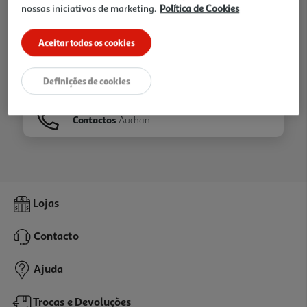
nossas iniciativas de marketing.
Política de Cookies
Ir para
Homepage
Aceitar todos os cookies
Veja os nossos
Folhetos
Definições de cookies
Contactos
Auchan
Lojas
Contacto
Ajuda
Trocas e Devoluções